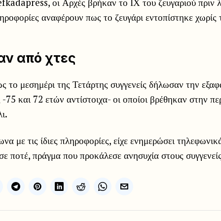
fkadapress, οι Αρχές βρήκαν το ΙΧ του ζευγαριού πριν 
ηροφορίες αναφέρουν πως το ζευγάρι εντοπίστηκε χωρίς τ
αν από χτες
ς το μεσημέρι της Τετάρτης συγγενείς δήλωσαν την εξαφ
ς -75 και 72 ετών αντίστοιχα- οι οποίοι βρέθηκαν στην π
ι.
ωνα με τις ίδιες πληροφορίες, είχε ενημερώσει τηλεφωνικ
ε ποτέ, πράγμα που προκάλεσε ανησυχία στους συγγενείς