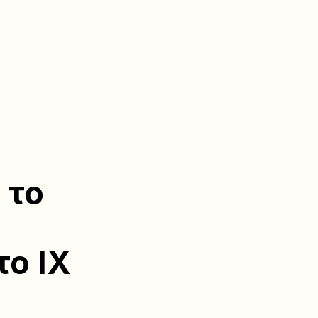
 το
το ΙΧ