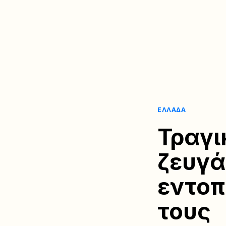
ΕΛΛΆΔΑ
Τραγι
ζευγά
εντοπ
τους