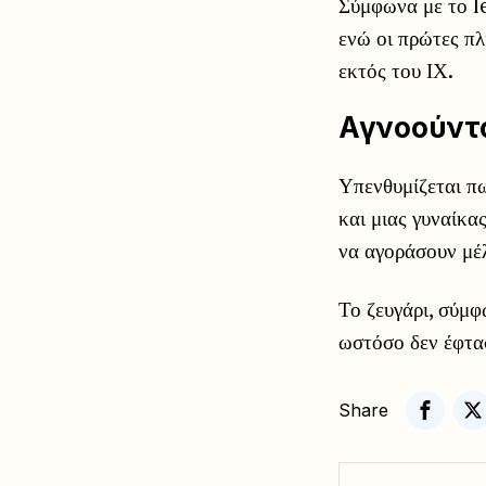
Σύμφωνα με το le
ενώ οι πρώτες πλ
εκτός του ΙΧ.
Αγνοούντ
Υπενθυμίζεται πω
και μιας γυναίκα
να αγοράσουν μέλ
Το ζευγάρι, σύμφ
ωστόσο δεν έφτασ
Share