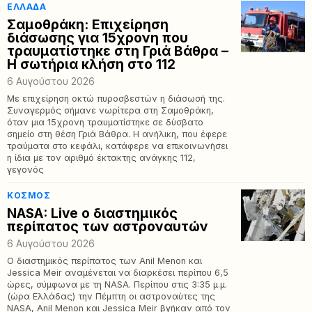
ΕΛΛΆΔΑ
Σαμοθράκη: Επιχείρηση
διάσωσης για 15χρονη που
τραυματίστηκε στη Γριά Βάθρα –
Η σωτήρια κλήση στο 112
6 Αυγούστου 2026
Με επιχείρηση οκτώ πυροσβεστών η διάσωσή της.
Συναγερμός σήμανε νωρίτερα στη Σαμοθράκη,
όταν μια 15χρονη τραυματίστηκε σε δύσβατο
σημείο στη θέση Γριά Βάθρα. Η ανήλικη, που έφερε
τραύματα στο κεφάλι, κατάφερε να επικοινωνήσει
η ίδια με τον αριθμό έκτακτης ανάγκης 112,
γεγονός
ΚΌΣΜΟΣ
NASA: Live ο διαστημικός
περίπατος των αστροναυτών
6 Αυγούστου 2026
Ο διαστημικός περίπατος των Anil Menon και
Jessica Meir αναμένεται να διαρκέσει περίπου 6,5
ώρες, σύμφωνα με τη NASA. Περίπου στις 3:35 μ.μ.
(ώρα Ελλάδας) την Πέμπτη οι αστροναύτες της
NASA, Anil Menon και Jessica Meir βγήκαν από τον