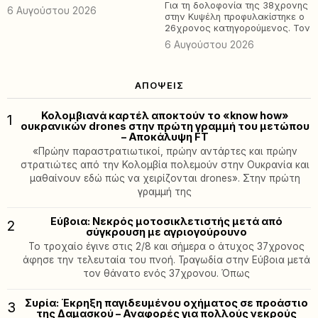
Για τη δολοφονία της 38χρονης
6 Αυγούστου 2026
στην Κυψέλη προφυλακίστηκε ο
26χρονος κατηγορούμενος. Τον
6 Αυγούστου 2026
ΑΠΌΨΕΙΣ
Κολομβιανά καρτέλ αποκτούν το «know how»
1
ουκρανικών drones στην πρώτη γραμμή του μετώπου
– Αποκάλυψη FT
«Πρώην παραστρατιωτικοί, πρώην αντάρτες και πρώην
στρατιώτες από την Κολομβία πολεμούν στην Ουκρανία και
μαθαίνουν εδώ πώς να χειρίζονται drones». Στην πρώτη
γραμμή της
Εύβοια: Νεκρός μοτοσικλετιστής μετά από
2
σύγκρουση με αγριογούρουνο
Το τροχαίο έγινε στις 2/8 και σήμερα ο άτυχος 37χρονος
άφησε την τελευταία του πνοή. Τραγωδία στην Εύβοια μετά
τον θάνατο ενός 37χρονου. Όπως
Συρία: Έκρηξη παγιδευμένου οχήματος σε προάστιο
3
της Δαμασκού – Αναφορές για πολλούς νεκρούς