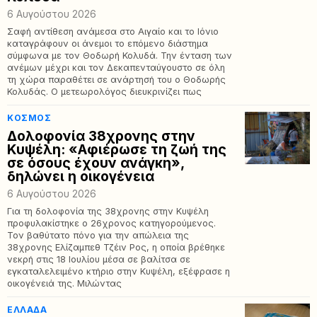
6 Αυγούστου 2026
Σαφή αντίθεση ανάμεσα στο Αιγαίο και το Ιόνιο
καταγράφουν οι άνεμοι το επόμενο διάστημα
σύμφωνα με τον Θοδωρή Κολυδά. Την ένταση των
ανέμων μέχρι και τον Δεκαπενταύγουστο σε όλη
τη χώρα παραθέτει σε ανάρτησή του ο Θοδωρής
Κολυδάς. Ο μετεωρολόγος διευκρινίζει πως
ΚΌΣΜΟΣ
Δολοφονία 38χρονης στην
Κυψέλη: «Αφιέρωσε τη ζωή της
σε όσους έχουν ανάγκη»,
δηλώνει η οικογένεια
6 Αυγούστου 2026
Για τη δολοφονία της 38χρονης στην Κυψέλη
προφυλακίστηκε ο 26χρονος κατηγορούμενος.
Τον βαθύτατο πόνο για την απώλεια της
38χρονης Ελίζαμπεθ Τζέιν Ρος, η οποία βρέθηκε
νεκρή στις 18 Ιουλίου μέσα σε βαλίτσα σε
εγκαταλελειμένο κτήριο στην Κυψέλη, εξέφρασε η
οικογένειά της. Μιλώντας
ΕΛΛΆΔΑ