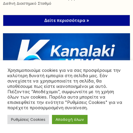
Διεθνή Διαστημικό Σταθμό
Δείτε περισσότερα »
Χρησιμοποιούμε cookies για να σας προσφέρουμε την
καλύτερη δυνατή εμπειρία στη σελίδα μας. Εάν
συνεχίσετε να χρησιμοποιείτε τη σελίδα, θα
υποθέσουμε πως είστε ικανοποιημένοι με αυτό.
Πιέζοντας “Αποδέχομαι”, συμφωνείτε με τη χρήση
ΣΧΕΤΙΚΆ ΜΕ ΕΜΆΣ
όλων των cookies. Παρόλα αυτα μπορείτε να
επισκεφθείτε την ενότητα "Ρυθμίσεις Cookies" για να
Η περιοχή του Δήμου Πάργας και του Φαναρίου αποκτά
παρέχετε προσαρμοσμένη συναίνεση.
πλέον τη δική της αυθεντική φωνή μέσα από την ψηφιακή
συχνότητα του kanalakinews.gr, δημιουργώντας έναν
Ρυθμίσεις Cookies
Αποδοχή όλων
ανεξάρτητο δίαυλο επικοινωνίας μακριά από σκοπιμότητες
και προκαθορισμένα παιχνίδια. Με κύριο γνώμονα τον