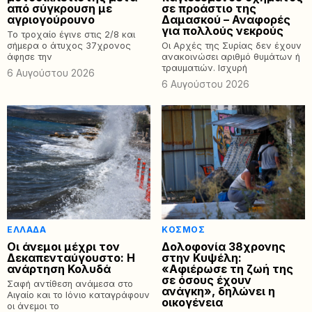
από σύγκρουση με
σε προάστιο της
αγριογούρουνο
Δαμασκού – Αναφορές
για πολλούς νεκρούς
Το τροχαίο έγινε στις 2/8 και
σήμερα ο άτυχος 37χρονος
Οι Αρχές της Συρίας δεν έχουν
άφησε την
ανακοινώσει αριθμό θυμάτων ή
τραυματιών. Ισχυρή
6 Αυγούστου 2026
6 Αυγούστου 2026
ΕΛΛΆΔΑ
ΚΌΣΜΟΣ
Οι άνεμοι μέχρι τον
Δολοφονία 38χρονης
Δεκαπενταύγουστο: Η
στην Κυψέλη:
ανάρτηση Κολυδά
«Αφιέρωσε τη ζωή της
σε όσους έχουν
Σαφή αντίθεση ανάμεσα στο
ανάγκη», δηλώνει η
Αιγαίο και το Ιόνιο καταγράφουν
οικογένεια
οι άνεμοι το