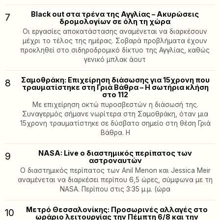
Black out στα τρένα της Αγγλίας – Ακυρώσεις
7
δρομολογίων σε όλη τη χώρα
Οι εργασίες αποκατάστασης αναμένεται να διαρκέσουν
μέχρι το τέλος της ημέρας. Σοβαρά προβλήματα έχουν
προκληθεί στο σιδηροδρομικό δίκτυο της Αγγλίας, καθώς
γενικό μπλακ άουτ
Σαμοθράκη: Επιχείρηση διάσωσης για 15χρονη που
8
τραυματίστηκε στη Γριά Βάθρα – Η σωτήρια κλήση
στο 112
Με επιχείρηση οκτώ πυροσβεστών η διάσωσή της.
Συναγερμός σήμανε νωρίτερα στη Σαμοθράκη, όταν μια
15χρονη τραυματίστηκε σε δύσβατο σημείο στη θέση Γριά
Βάθρα. Η
NASA: Live ο διαστημικός περίπατος των
9
αστροναυτών
Ο διαστημικός περίπατος των Anil Menon και Jessica Meir
αναμένεται να διαρκέσει περίπου 6,5 ώρες, σύμφωνα με τη
NASA. Περίπου στις 3:35 μ.μ. (ώρα
Μετρό Θεσσαλονίκης: Προσωρινές αλλαγές στο
10
ωράριο λειτουργίας την Πέμπτη 6/8 και την