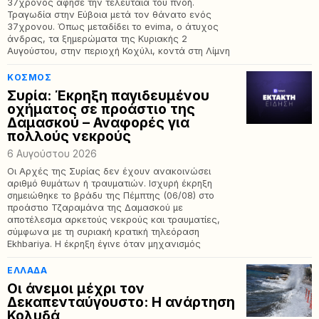
37χρονος άφησε την τελευταία του πνοή.
Τραγωδία στην Εύβοια μετά τον θάνατο ενός
37χρονου. Όπως μεταδίδει το evima, ο άτυχος
άνδρας, τα ξημερώματα της Κυριακής 2
Αυγούστου, στην περιοχή Κοχύλι, κοντά στη Λίμνη
ΚΌΣΜΟΣ
Συρία: Έκρηξη παγιδευμένου
οχήματος σε προάστιο της
Δαμασκού – Αναφορές για
πολλούς νεκρούς
6 Αυγούστου 2026
Οι Αρχές της Συρίας δεν έχουν ανακοινώσει
αριθμό θυμάτων ή τραυματιών. Ισχυρή έκρηξη
σημειώθηκε το βράδυ της Πέμπτης (06/08) στο
προάστιο Τζαραμάνα της Δαμασκού με
αποτέλεσμα αρκετούς νεκρούς και τραυματίες,
σύμφωνα με τη συριακή κρατική τηλεόραση
Ekhbariya. Η έκρηξη έγινε όταν μηχανισμός
ΕΛΛΆΔΑ
Οι άνεμοι μέχρι τον
Δεκαπενταύγουστο: Η ανάρτηση
Κολυδά