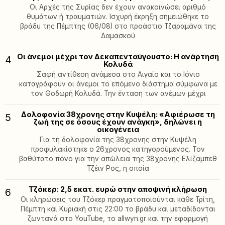
Οι Αρχές της Συρίας δεν έχουν ανακοινώσει αριθμό
θυμάτων ή τραυματιών. Ισχυρή έκρηξη σημειώθηκε το
βράδυ της Πέμπτης (06/08) στο προάστιο Τζαραμάνα της
Δαμασκού
Οι άνεμοι μέχρι τον Δεκαπενταύγουστο: Η ανάρτηση
4
Κολυδά
Σαφή αντίθεση ανάμεσα στο Αιγαίο και το Ιόνιο
καταγράφουν οι άνεμοι το επόμενο διάστημα σύμφωνα με
τον Θοδωρή Κολυδά. Την ένταση των ανέμων μέχρι
Δολοφονία 38χρονης στην Κυψέλη: «Αφιέρωσε τη
5
ζωή της σε όσους έχουν ανάγκη», δηλώνει η
οικογένεια
Για τη δολοφονία της 38χρονης στην Κυψέλη
προφυλακίστηκε ο 26χρονος κατηγορούμενος. Τον
βαθύτατο πόνο για την απώλεια της 38χρονης Ελίζαμπεθ
Τζέιν Ρος, η οποία
Τζόκερ: 2,5 εκατ. ευρώ στην αποψινή κλήρωση
6
Οι κληρώσεις του Τζόκερ πραγματοποιούνται κάθε Τρίτη,
Πέμπτη και Κυριακή στις 22:00 το βράδυ και μεταδίδονται
ζωντανά στο YouTube, το allwyn.gr και την εφαρμογή