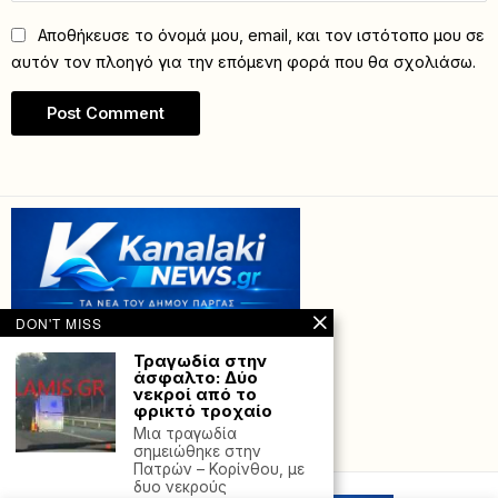
Αποθήκευσε το όνομά μου, email, και τον ιστότοπο μου σε
αυτόν τον πλοηγό για την επόμενη φορά που θα σχολιάσω.
DON'T MISS
Τραγωδία στην
άσφαλτο: Δύο
νεκροί από το
φρικτό τροχαίο
Μια τραγωδία
Powered with
by Hostville”)
σημειώθηκε στην
Πατρών – Κορίνθου, με
δυο νεκρούς