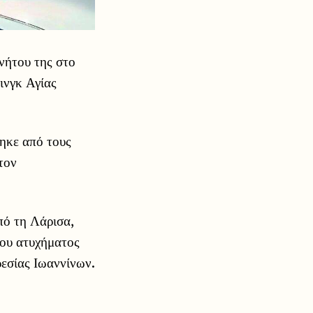
νήτου της στο
ινγκ Αγίας
τηκε από τους
τον
πό τη Λάρισα,
του ατυχήματος
εσίας Ιωαννίνων.