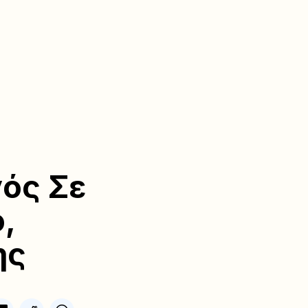
ός Σε
,
ης