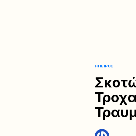
ΉΠΕΙΡΟΣ
Σκοτώ
Τροχα
Τραυμ