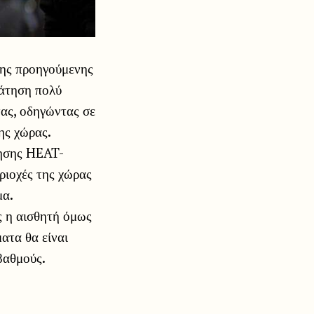
της προηγούμενης
ράτηση πολύ
τας, οδηγώντας σε
ης χώρας.
ίησης HEAT-
ριοχές της χώρας
μα.
ς η αισθητή όμως
ατα θα είναι
βαθμούς.