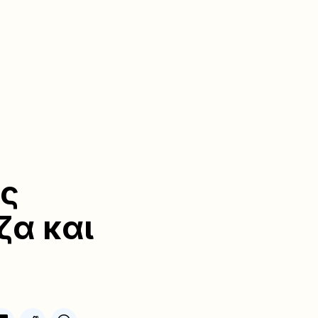
ις
ζα και