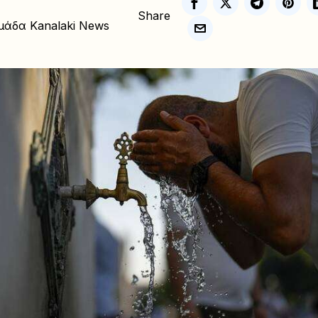
Share
μάδα Kanalaki News