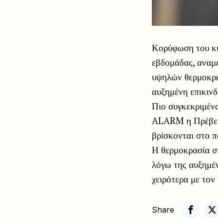
Κορύφωση του κύ
εβδομάδας, αναμέ
υψηλών θερμοκρασ
αυξημένη επικιν
Πιο συγκεκριμέν
ALARM η Πρέβεζα
βρίσκονται στο π
Η θερμοκρασία σ
λόγω της αυξημέν
χειρότερα με τον
Share