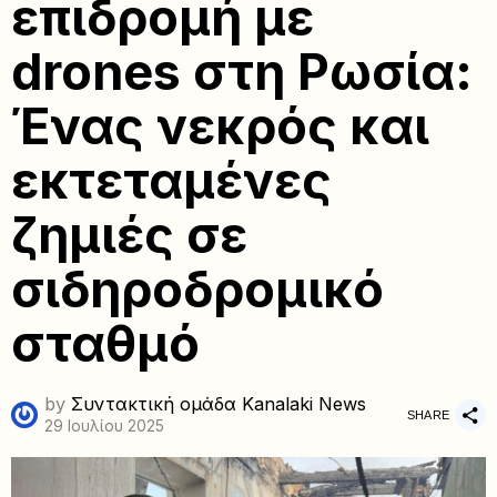
επιδρομή με
drones στη Ρωσία:
Ένας νεκρός και
εκτεταμένες
ζημιές σε
σιδηροδρομικό
σταθμό
by
Συντακτική ομάδα Kanalaki News
SHARE
29 Ιουλίου 2025