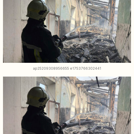
ap25209308956655 e1753766302441