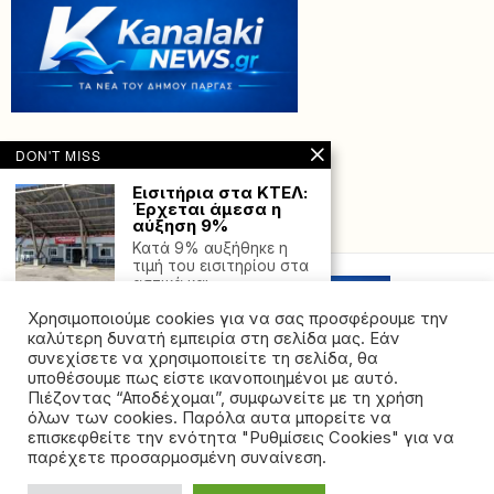
DON'T MISS
Εισιτήρια στα ΚΤΕΛ:
Έρχεται άμεσα η
αύξηση 9%
Powered with
by Hostville”)
Κατά 9% αυξήθηκε η
τιμή του εισιτηρίου στα
αστικά και
Δήμος Πάργας:
Χρησιμοποιούμε cookies για να σας προσφέρουμε την
Ολοκλήρωση
καλύτερη δυνατή εμπειρία στη σελίδα μας. Εάν
Προγραμμάτων
συνεχίσετε να χρησιμοποιείτε τη σελίδα, θα
Κατάρτισης στην
υποθέσουμε πως είστε ικανοποιημένοι με αυτό.
Ελαιοκομία και τη
Πιέζοντας “Αποδέχομαι”, συμφωνείτε με τη χρήση
Μελισσοκομία
όλων των cookies. Παρόλα αυτα μπορείτε να
©2026 - All rights reserved. Απαγορεύεται ρητά η
Σε ιδιαίτερα θετικό
επισκεφθείτε την ενότητα "Ρυθμίσεις Cookies" για να
κλίμα
αναδημοσίευση χωρίς προηγούμενη έγγραφη άδεια
παρέχετε προσαρμοσμένη συναίνεση.
πραγματοποιήθηκε
της ιδιοκτήτριας εταιρείας
χθες, στην αίθουσα του