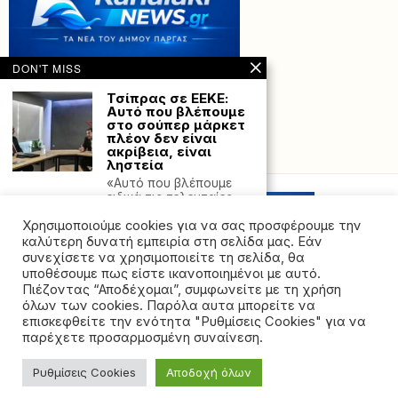
DON'T MISS
Τσίπρας σε ΕΕΚΕ:
Αυτό που βλέπουμε
στο σούπερ μάρκετ
πλέον δεν είναι
ακρίβεια, είναι
Powered with
by Hostville”)
ληστεία
«Αυτό που βλέπουμε
ειδικά τις τελευταίες
ημέρες είναι πια
Χρησιμοποιούμε cookies για να σας προσφέρουμε την
Αυστραλία:
καλύτερη δυνατή εμπειρία στη σελίδα μας. Εάν
Ετοίμαζαν
συνεχίσετε να χρησιμοποιείτε τη σελίδα, θα
αντισημιτική
υποθέσουμε πως είστε ικανοποιημένοι με αυτό.
επίθεση – Βρέθηκε
Πιέζοντας “Αποδέχομαι”, συμφωνείτε με τη χρήση
τροχόσπιτο με
όλων των cookies. Παρόλα αυτα μπορείτε να
εκρηκτικά
©2026 - All rights reserved. Απαγορεύεται ρητά η
επισκεφθείτε την ενότητα "Ρυθμίσεις Cookies" για να
Η αυστραλιανή
αναδημοσίευση χωρίς προηγούμενη έγγραφη άδεια
παρέχετε προσαρμοσμένη συναίνεση.
αστυνομία ανακοίνωσε
της ιδιοκτήτριας εταιρείας
σήμερα ότι απέτρεψε
μια σχεδιασθείσα
Ρυθμίσεις Cookies
Αποδοχή όλων