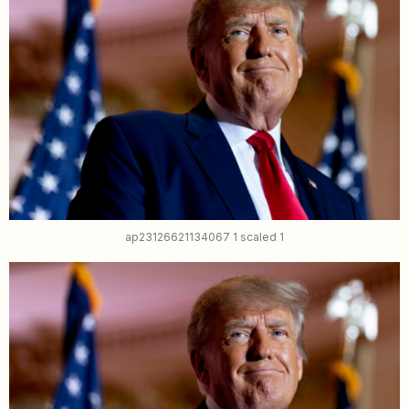
ap23126621134067 1 scaled 1