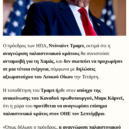
Ο πρόεδρος των ΗΠΑ,
Ντόναλντ Τραμπ
, εκτιμά ότι η
αναγνώριση παλαιστινιακού κράτους
θα συνιστούσε
ανταμοιβή για τη Χαμάς
, και
δεν σκοπεύει να προχωρήσει
σε μια τέτοια ενέργεια
, σύμφωνα με
δηλώσεις
αξιωματούχου του Λευκού Οίκου
την Τετάρτη.
Η τοποθέτηση του
Τραμπ ή
ρθε στον
απόηχο της
ανακοίνωσης του Καναδού πρωθυπουργού, Μαρκ Κάρνεϊ,
ότι η χώρα του
προτίθεται να αναγνωρίσει επίσημα
παλαιστινιακό κράτος στον ΟΗΕ τον Σεπτέμβριο
.
«Όπως δήλωσε ο πρόεδρος,
η αναγνώριση παλαιστινιακού