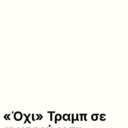
«Όχι» Τραμπ σε