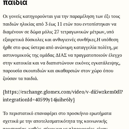
παιδιά
Οι γονείς κατηγορούνται για την παραμέληση των έξι τους
παιδιών ηλικίας από 3 έως 11 ετών που εντοπίστηκαν να
διαμένουν σε δώμα μόλις 27 τετραγωνικών μέτρων, υπό
εξαιρετικά δύσκολες και ανθυγιεινές συνθήκες.Η υπόθεση
ήρθε στο φως ύστερα από ανώνυμη καταγγελία πολίτη, με
αστυνομικούς της ομάδας ΔΙΑΣ να πραγματοποιούν έλεγχο
στην κατοικία και να διαπιστώνουν εικόνες εγκατάλειψης,
παρουσία σκουπιδιών και ακαθαρσιών στον χώρο όπου
ζούσαν τα παιδιά.
{https://exchange.glomex.com/video/v-dii5wzkem0dl?
integrationId=40599y14juihe6ly}
Το περιστατικό επαναφέρει στο προσκήνιο ερωτήματα
σχετικά με την αποτελεσματικότητα της κοινωνικής
προστασίας, καθώς, σύμφωνα με πληροφορίες, είχαν