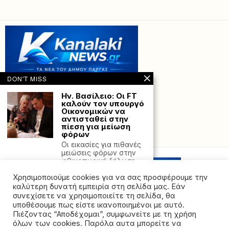
DON'T MISS
Ην. Βασίλειο: Οι FT
καλούν τον υπουργό
Οικονομικών να
αντισταθεί στην
πίεση για μείωση
φόρων
Powered with
by Hostville”)
Οι εικασίες για πιθανές
μειώσεις φόρων στην
φθινοπωρινή δήλωση
του
Χρησιμοποιούμε cookies για να σας προσφέρουμε την
ΗΠΑ: Η Βουλή των
καλύτερη δυνατή εμπειρία στη σελίδα μας. Εάν
Αντιπροσώπων
συνεχίσετε να χρησιμοποιείτε τη σελίδα, θα
απέρριψε την
υποθέσουμε πως είστε ικανοποιημένοι με αυτό.
παράταση του
Πιέζοντας “Αποδέχομαι”, συμφωνείτε με τη χρήση
προϋπολογισμού –
όλων των cookies. Παρόλα αυτα μπορείτε να
Κίνδυνος shutdown
©2026 - All rights reserved. Απαγορεύεται ρητά η