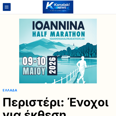
ΕΛΛΆΔΑ
Περιστέρι: Ένοχοι
για έκθεση