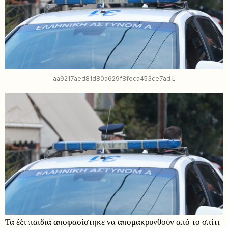
aa9217aed81d80a629f8feca453ce7ad L
Τα έξι παιδιά αποφασίστηκε να απομακρυνθούν από το σπίτι