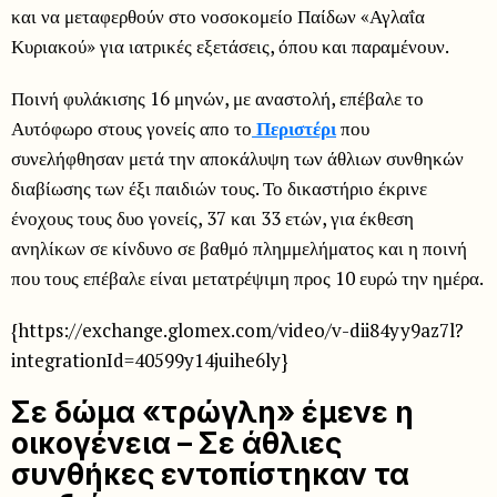
και να μεταφερθούν στο νοσοκομείο Παίδων «Αγλαΐα
Κυριακού» για ιατρικές εξετάσεις, όπου και παραμένουν.
Ποινή φυλάκισης 16 μηνών, με αναστολή, επέβαλε το
Αυτόφωρο στους γονείς απο το
Περιστέρι
που
συνελήφθησαν μετά την αποκάλυψη των άθλιων συνθηκών
διαβίωσης των έξι παιδιών τους. Το δικαστήριο έκρινε
ένοχους τους δυο γονείς, 37 και 33 ετών, για έκθεση
ανηλίκων σε κίνδυνο σε βαθμό πλημμελήματος και η ποινή
που τους επέβαλε είναι μετατρέψιμη προς 10 ευρώ την ημέρα.
{https://exchange.glomex.com/video/v-dii84yy9az7l?
integrationId=40599y14juihe6ly}
Σε δώμα «τρώγλη» έμενε η
οικογένεια – Σε άθλιες
συνθήκες εντοπίστηκαν τα