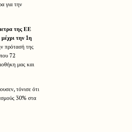
α για την
ίμετρα της ΕΕ
 μέχρι την 1η
ην πρότασή της
ίπου 72
ειοθήκη μας και
υσεν, τόνισε ότι
δασμούς 30% στα