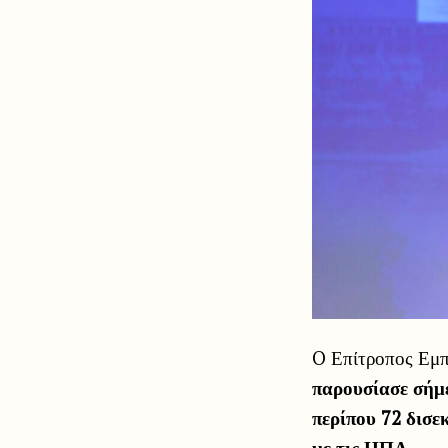
O Επίτροπος Εμπ
παρουσίασε σήμε
περίπου 72 δισ
με τις ΗΠΑ.