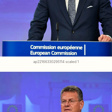
ap22166330295114 scaled 1