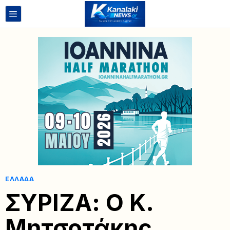
ΕΛΛΆΔΑ
ΣΥΡΙΖΑ: O K.
Mητσοτάκης