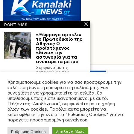
DON'T MISS
«Ξέφραγο αμπέλι»
το Πρωτοδικείο της
Αθήνας: Ο
προϊστάμενος
«δίνει» την
αστυνομία για τα
Powered with
by Hostville”)
ανύπαρκτα μέτρα
Σύμφωνα με τις
καταγγελίες του
Χριστόφορου Λινού από
Χρησιμοποιούμε cookies για να σας προσφέρουμε την
τον Οκτώβριο
καλύτερη δυνατή εμπειρία στη σελίδα μας. Εάν
Συρία: Συγκρούσεις
συνεχίσετε να χρησιμοποιείτε τη σελίδα, θα
σε πόλη Δρούζων –
υποθέσουμε πως είστε ικανοποιημένοι με αυτό.
Περισσότεροι από
Πιέζοντας “Αποδέχομαι”, συμφωνείτε με τη χρήση
30 νεκροί και 100
όλων των cookies. Παρόλα αυτα μπορείτε να
τραυματίες
©2026 - All rights reserved. Απαγορεύεται ρητά η
επισκεφθείτε την ενότητα "Ρυθμίσεις Cookies" για να
Τουλάχιστον τριάντα
αναδημοσίευση χωρίς προηγούμενη έγγραφη άδεια
παρέχετε προσαρμοσμένη συναίνεση.
άνθρωποι σκοτώθηκαν
της ιδιοκτήτριας εταιρείας
και άλλοι περίπου εκατό
τραυματίστηκαν στις
Ρυθμίσεις Cookies
Αποδοχή όλων