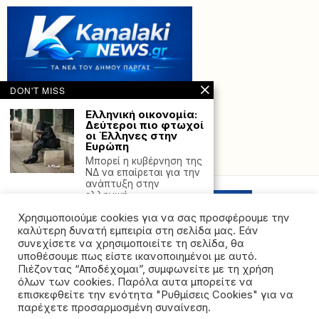
DON'T MISS
Ελληνική οικονομία:
Δεύτεροι πιο φτωχοί
οι Έλληνες στην
Ευρώπη
Powered with
by Hostville”)
Μπορεί η κυβέρνηση της
ΝΔ να επαίρεται για την
ανάπτυξη στην
ελληνική
Εκατομμύρια
Χρησιμοποιούμε cookies για να σας προσφέρουμε την
εκτοπισμένοι από το
καλύτερη δυνατή εμπειρία στη σελίδα μας. Εάν
Νταρφούρ
συνεχίσετε να χρησιμοποιείτε τη σελίδα, θα
παρασύρουν σε
υποθέσουμε πως είστε ικανοποιημένοι με αυτό.
ανθρωπιστική κρίση
Πιέζοντας “Αποδέχομαι”, συμφωνείτε με τη χρήση
και το Τσαντ
όλων των cookies. Παρόλα αυτα μπορείτε να
©2026 - All rights reserved. Απαγορεύεται ρητά η
Το Παγκόσμιο
επισκεφθείτε την ενότητα "Ρυθμίσεις Cookies" για να
Πρόγραμμα Σίτισης
αναδημοσίευση χωρίς προηγούμενη έγγραφη άδεια
παρέχετε προσαρμοσμένη συναίνεση.
(ΠΠΣ) του ΟΗΕ