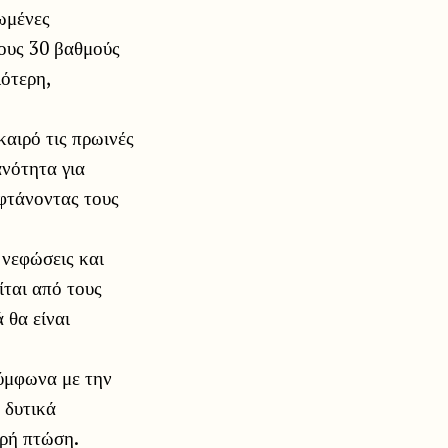
ωμένες
τους 30 βαθμούς
λότερη,
καιρό τις πρωινές
ανότητα για
 φτάνοντας τους
 νεφώσεις και
ίται από τους
 θα είναι
Σύμφωνα με την
 δυτικά
κρή πτώση.