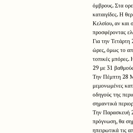
όμβρους. Στα ορε
καταιγίδες. Η θε
Κελσίου, αν και 
προσφέροντας ελ
Για την Τετάρτη 
ώρες, όμως το απ
τοπικές μπόρες. 
29 με 31 βαθμούς
Την Πέμπτη 28 Μα
μεμονωμένες κατα
οδηγούς της περι
σημαντικά περιορ
Την Παρασκευή 2
πρόγνωση, θα σημ
ηπειρωτικά τις α