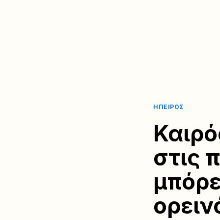
ΉΠΕΙΡΟΣ
Καιρό
στις 
μπόρε
ορειν