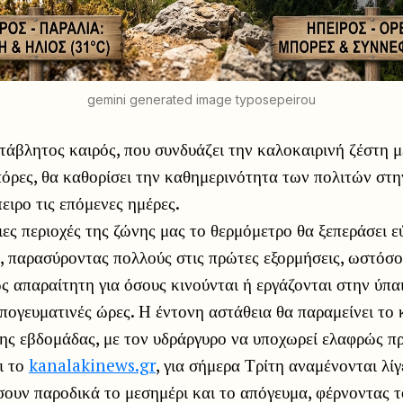
gemini generated image typosepeirou
άβλητος καιρός, που συνδυάζει την καλοκαιρινή ζέστη με
όρες, θα καθορίσει την καθημερινότητα των πολιτών στη
ιρο τις επόμενες ημέρες.
ες περιοχές της ζώνης μας το θερμόμετρο θα ξεπεράσει ε
, παρασύροντας πολλούς στις πρώτες εξορμήσεις, ωστόσ
ς απαραίτητη για όσους κινούνται ή εργάζονται στην ύπα
απογευματινές ώρες. Η έντονη αστάθεια θα παραμείνει το 
ης εβδομάδας, με τον υδράργυρο να υποχωρεί ελαφρώς πρ
ι το
kanalakinews.gr
, για σήμερα Τρίτη αναμένονται λίγ
ουν παροδικά το μεσημέρι και το απόγευμα, φέρνοντας τ