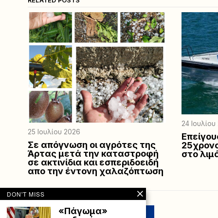
RELATED POSTS
24 Ιουλίου
25 Ιουλίου 2026
Επείγο
Σε απόγνωση οι αγρότες της
25χρονο
Άρτας μετά την καταστροφή
στο λιμ
σε ακτινίδια και εσπεριδοειδή
απο την έντονη χαλαζόπτωση
DON'T MISS
«Πάγωμα»