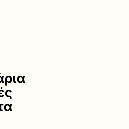
άρια
ές
τα