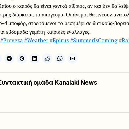
ΐου ο καιρός θα είναι γενικά αίθριος, αν και δεν θα λεί
ικρής διάρκειας το απόγευμα. Οι άνεμοι θα πνέουν ανατολ
3-4 μποφόρ, στρεφόμενοι το μεσημέρι σε δυτικούς-βορειο
μια εβδομάδα γεμάτη καιρικές εναλλαγές.
#Preveza
#Weather
#Epirus
#SummerIsComing
#Ra
Συντακτική ομάδα Kanalaki News