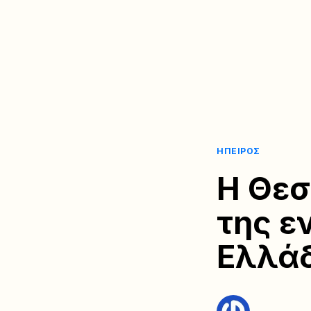
ΉΠΕΙΡΟΣ
Η Θεσ
της ε
Ελλάδ