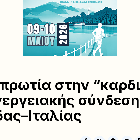
πρωτία στην “καρδ
νεργειακής σύνδεση
ας–Ιταλίας