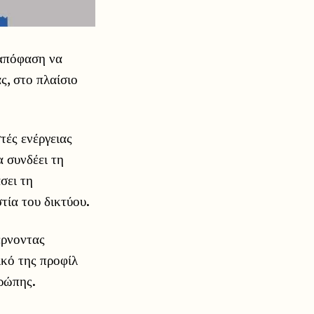
 απόφαση να
ς, στο πλαίσιο
τές ενέργειας
 συνδέει τη
σει τη
τία του δικτύου.
έρνοντας
ικό της προφίλ
υρώπης.