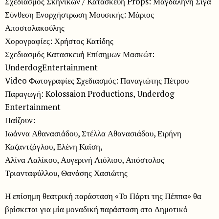
Σχεδιασμός Σκηνικών / Κατασκευή Props: Μαγδαληνή Σίγα
Σύνθεση Ενορχήστρωση Μουσικής: Μάριος
Αποστολακούλης
Χορογραφίες: Χρήστος Κατίδης
Σχεδιασμός Κατασκευή Επίσημων Μασκώτ:
UnderdogEntertainment
Video Φωτογραφίες Σχεδιασμός: Παναγιώτης Πέτρου
Παραγωγή: Kolossaion Productions, Underdog
Entertainment
Παίζουν:
Ιωάννα Αθανασιάδου, Στέλλα Αθανασιάδου, Ειρήνη
Καζαντζόγλου, Ελένη Καϊση,
Αλίνα Λαλίκου, Αυγερινή Λιόλιου, Απόστολος
Τριανταφύλλου, Θανάσης Χασιώτης
Η επίσημη θεατρική παράσταση «Το Πάρτι της Πέππα» θα
βρίσκεται για μία μοναδική παράσταση στο Δημοτικό