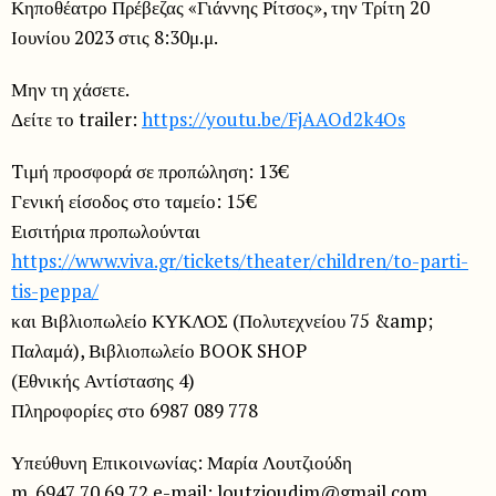
Κηποθέατρο Πρέβεζας «Γιάννης Ρίτσος», την Τρίτη 20
Ιουνίου 2023 στις 8:30μ.μ.
Μην τη χάσετε.
Δείτε το trailer:
https://youtu.be/FjAAOd2k4Os
Tιμή προσφορά σε προπώληση: 13€
Γενική είσοδος στο ταμείο: 15€
Εισιτήρια προπωλούνται
https://www.viva.gr/tickets/theater/children/to-parti-
tis-peppa/
και Βιβλιοπωλείο ΚΥΚΛΟΣ (Πολυτεχνείου 75 &amp;
Παλαμά), Βιβλιοπωλείο BOOK SHOP
(Εθνικής Αντίστασης 4)
Πληροφορίες στο 6987 089 778
Υπεύθυνη Επικοινωνίας: Μαρία Λουτζιούδη
m. 6947 70 69 72 e-mail: loutzioudim@gmail.com