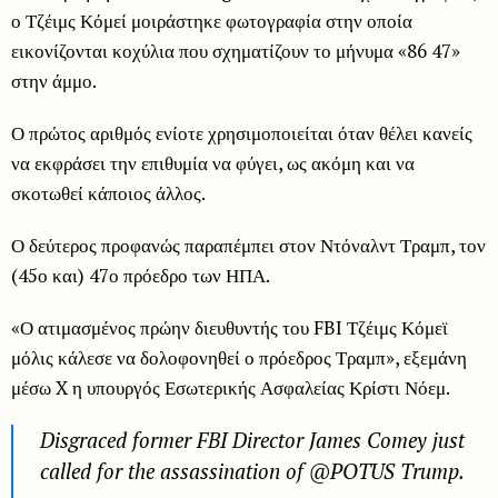
ο Τζέιμς Κόμεί μοιράστηκε φωτογραφία στην οποία
εικονίζονται κοχύλια που σχηματίζουν το μήνυμα «86 47»
στην άμμο.
Ο πρώτος αριθμός ενίοτε χρησιμοποιείται όταν θέλει κανείς
να εκφράσει την επιθυμία να φύγει, ως ακόμη και να
σκοτωθεί κάποιος άλλος.
Ο δεύτερος προφανώς παραπέμπει στον Ντόναλντ Τραμπ, τον
(45ο και) 47ο πρόεδρο των ΗΠΑ.
«Ο ατιμασμένος πρώην διευθυντής του FBI Τζέιμς Κόμεϊ
μόλις κάλεσε να δολοφονηθεί ο πρόεδρος Τραμπ», εξεμάνη
μέσω X η υπουργός Εσωτερικής Ασφαλείας Κρίστι Νόεμ.
Disgraced former FBI Director James Comey just
called for the assassination of @POTUS Trump.