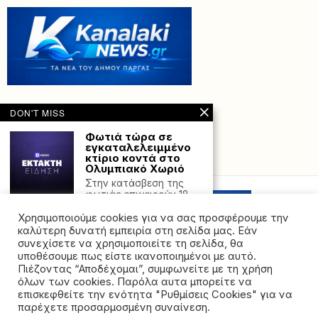
DON'T MISS
Φωτιά τώρα σε
εγκαταλελειμμένο
κτίριο κοντά στο
Powered with
by Hostville”)
Ολυμπιακό Χωριό
Στην κατάσβεση της
φωτιάς επιχειρούν 18
πυροσβέστες. Φωτιά
Χρησιμοποιούμε cookies για να σας προσφέρουμε την
ξέσπασε αργά
καλύτερη δυνατή εμπειρία στη σελίδα μας. Εάν
Παραμυθιά:
συνεχίσετε να χρησιμοποιείτε τη σελίδα, θα
Συνελήφθη ανήλικος
υποθέσουμε πως είστε ικανοποιημένοι με αυτό.
ο οποίος οδηγούσε
Πιέζοντας “Αποδέχομαι”, συμφωνείτε με τη χρήση
μοτοσικλέτα χωρίς
όλων των cookies. Παρόλα αυτα μπορείτε να
δίπλωμα
©2026 - All rights reserved. Απαγορεύεται ρητά η
επισκεφθείτε την ενότητα "Ρυθμίσεις Cookies" για να
Στο πλαίσιο ελέγχων
αναδημοσίευση χωρίς προηγούμενη έγγραφη άδεια
παρέχετε προσαρμοσμένη συναίνεση.
του Αστυνομικού