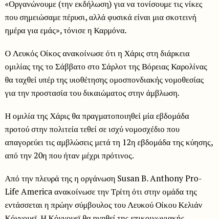
«Οργανώνουμε (την εκδήλωση) για να τονίσουμε τις νίκες
που σημειώσαμε πέρυσι, αλλά φυσικά είναι μια σκοτεινή
ημέρα για εμάς», τόνισε η Καρμόνα.
Ο Λευκός Οίκος ανακοίνωσε ότι η Χάρις στη διάρκεια
ομιλίας της το Σάββατο στο Σάρλοτ της Βόρειας Καρολίνας
θα ταχθεί υπέρ της υιοθέτησης ομοσπονδιακής νομοθεσίας
για την προστασία του δικαιώματος στην άμβλωση.
Η ομιλία της Χάρις θα πραγματοποιηθεί μία εβδομάδα
προτού στην πολιτεία τεθεί σε ισχύ νομοσχέδιο που
απαγορεύει τις αμβλώσεις μετά τη 12η εβδομάδα της κύησης,
από την 20η που ήταν μέχρι πρότινος.
Από την πλευρά της η οργάνωση Susan B. Anthony Pro-
Life America ανακοίνωσε την Τρίτη ότι στην ομάδα της
εντάσσεται η πρώην σύμβουλος του Λευκού Οίκου Κελιάν
Κόνγουεϊ. Η Κόνγουεϊ θα ηγηθεί της επικοινωνιακής