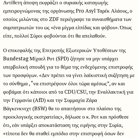
Αντίθετη άποψη εκφράζει ο συριακής καταγωγής
εμπειρογνώμονας της οργάνωσης Pro Asyl Ταρέκ Αλάους, ο
οποίος μιλώντας στο ZDF περιέγραψε τα συναισθήματα των
συμπατριωτών του ως «ένα μίγμα ελπίδας και φόβου». Όπως
είπε, πολλοί Σύροι φοβούνται ότι θα απελαθούν.
Ο επικεφαλής της Επιτροπής Εξωτερικών Υποθέσεων της
Bundestag Μίχαελ Ροτ (SPD) ζήτησε να μην υπάρχει
υπερβολική σπουδή για το θέμα της ενδεχόμενης επιστροφής
των προσφύγων. «Δεν πρέπει να γίνει λαϊκιστική συζήτηση με
το σύνθημα , “να επιστρέψουν όλοι τώρα αμέσως”, αν και
φοβάμαι ότι κάποιοι από τα CDU/CSU, την Εναλλακτική για
την Γερμανία (AfD) και την Συμμαχία Ζάρα
Βάγκενκνεχτ (BSW) θα το απαιτήσουν στο πλαίσιο της
προεκλογικής εκστρατείας», δήλωσε ο κ. Ροτ και πρόσθεσε
ότι, εάν υπάρξει αποκατάσταση της ειρήνης στην Συρία,
«τίποτα δεν θα σταθεί εμπόδιο στην επιστροφή όσων δεν