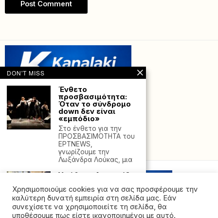
DON'T MISS
Ένθετο
προσβασιμότητα:
Όταν το σύνδρομο
down δεν είναι
«εμπόδιο»
Στο ένθετο για την
ΠΡΟΣΒΑΣΙΜΟΤΗΤΑ του
ΕPTNEWS,
Powered with
by Hostville”)
γνωρίζουμε την
Λωξάνδρα Λούκας, μια
Υπόθεση Λυγγερίδη:
Την ενοχή του
Χρησιμοποιούμε cookies για να σας προσφέρουμε την
19χρονου
κατηγορούμενου
καλύτερη δυνατή εμπειρία στη σελίδα μας. Εάν
πρότεινε η
συνεχίσετε να χρησιμοποιείτε τη σελίδα, θα
Εισαγγελέας –
υποθέσουμε πως είστε ικανοποιημένοι με αυτό.