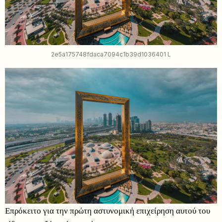
2e5a175748fdaca7094c1b39d1036401 L
Επρόκειτο για την πρώτη αστυνομική επιχείρηση αυτού του