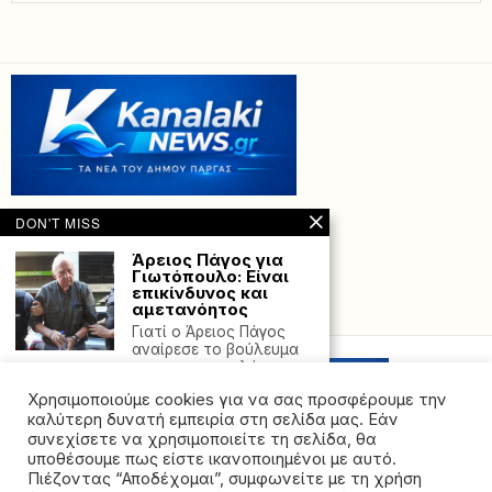
DON'T MISS
Άρειος Πάγος για
Γιωτόπουλο: Είναι
επικίνδυνος και
αμετανόητος
Powered with
by Hostville”)
Γιατί ο Άρειος Πάγος
αναίρεσε το βούλευμα
για την αποφυλάκιση
Χρησιμοποιούμε cookies για να σας προσφέρουμε την
Κλέαρχος
Μαρουσάκης:
καλύτερη δυνατή εμπειρία στη σελίδα μας. Εάν
Διήμερο
συνεχίσετε να χρησιμοποιείτε τη σελίδα, θα
γενικευμένης
υποθέσουμε πως είστε ικανοποιημένοι με αυτό.
αστάθειας με
Πιέζοντας “Αποδέχομαι”, συμφωνείτε με τη χρήση
καταιγίδες,