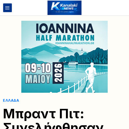
ΕΛΛΆΔΑ
Μπραντ Πιτ:
Συνελήφθησαν