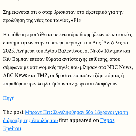
Σημειώνεται ότι ο σταρ βρισκόταν στο εξωτερικό για την
προώθηση της νέας του ταινίας, «F1».
Η υπόθεση προστίθεται σε ένα κύμα διαρρήξεων σε κατοικίες
διασημοτήτων στην ευρύτερη περιοχή του Λος ‘Αντζελες το
2025. Ανήμερα του Αγίου Βαλεντίνου, οι Νικόλ Κίντμαν και
Κιθ Έρμπαν έπεσαν θύματα αντίστοιχης επίθεσης, όπου
σύμφωνα με αστυνομικές πηγές που μίλησαν στα NBC News,
ABC News και TMZ, οι δράστες έσπασαν τζάμι πόρτας ή
παραθύρου πριν λεηλατήσουν τον χώρο και διαφύγουν.
Πηγή
The post
Μπραντ Πιτ: Συνελήφθησαν δύο 18χρονοι για τη
διάρρηξη της έπαυλής του
first appeared on
Typos
Epeirou
.