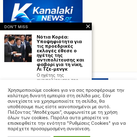
DON'T MISS
Νότια Κορέα:
Υποψηφιότητα για
τις προεδρικές
εκλογές έθεσε ο
ηγέτης της
αντιπολίτευσης και
φαβορί για τη νίκη,
Powered with
by Hostville”)
Λι Τζε-μενγκ
Ο ηγέτης της
αντιπολίτευσης της
Νότιας Κορέας, Λι Τζε-
Χρησιμοποιούμε cookies για να σας προσφέρουμε την
μενγκ,
καλύτερη δυνατή εμπειρία στη σελίδα μας. Εάν
Περιβαλλοντική
συνεχίσετε να χρησιμοποιείτε τη σελίδα, θα
Καταστροφή στις
υποθέσουμε πως είστε ικανοποιημένοι με αυτό.
Όχθες του Καλαμά:
Πιέζοντας “Αποδέχομαι”, συμφωνείτε με τη χρήση
Τοξικά Απόβλητα
όλων των cookies. Παρόλα αυτα μπορείτε να
και Σκουπίδια
©2026 - All rights reserved. Απαγορεύεται ρητά η
επισκεφθείτε την ενότητα "Ρυθμίσεις Cookies" για να
Στο σημείο όπου
αναδημοσίευση χωρίς προηγούμενη έγγραφη άδεια
παρέχετε προσαρμοσμένη συναίνεση.
βρίσκεται ο ποταμός,
της ιδιοκτήτριας εταιρείας
κάποιοι πέταξαν