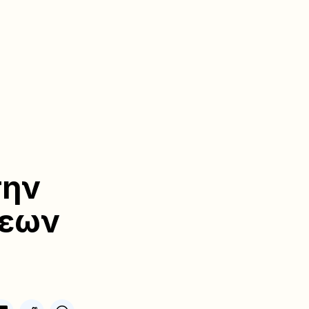
την
σεων