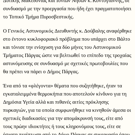
Δυτικής Μακεδονίας και Ιονίων Νήσων κ. Κοντογιάννης, σε
συνδυασμό με την προεργασία που ήδη έχει πραγματοποιήσει
το Τοπικό Τμήμα Πυροσβεστικής.
Ο Γενικός Αστυνομικός Διευθυντής κ. Δούβαλης αναφέρθηκε
στο έντονο κυκλοφοριακό πρόβλημα που υπάρχει στο Βάλτο
και τόνισε την ενίσχυση για δύο μήνες του Αστυνομικού
Τμήματος Πάργας ώστε να βελτιωθεί το επίπεδο της τροχαίας
αστυνόμευσης σε συνδυασμό με σχετικές πρωτοβουλίες που
θα πρέπει να πάρει ο Δήμος Πάργας.
Ένα από τα «φλέγοντα» θέματα που συζητήθηκε, ήταν τα
εγκαταλειμμένα θερμοκήπια που αποτελούν κίνδυνο για τη
Δημόσια Υγεία αλλά και πιθανές αιτίες πρόκλησης
πυρκαγιών, για τα οποία συμφωνήθηκε να κινηθούν άμεσα οι
σχετικές διαδικασίες για την απομάκρυνσή τους, είτε από
τους πρώην ιδιοκτήτες ή τους κληρονόμους τους, είτε σε
έσχατη περίπτωση από το Δήμο Πάργας σε συνεργασία όπου