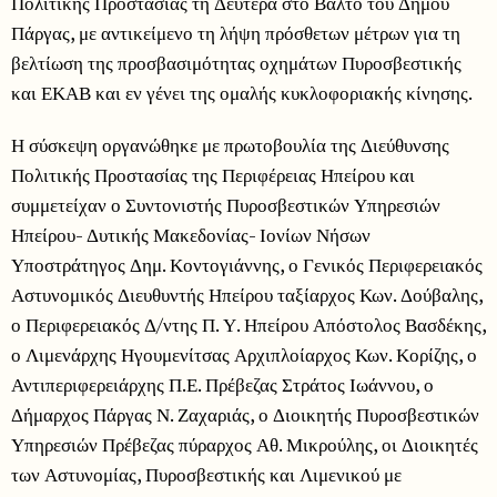
Πολιτικής Προστασίας τη Δευτέρα στο Βάλτο του Δήμου
Πάργας, με αντικείμενο τη λήψη πρόσθετων μέτρων για τη
βελτίωση της προσβασιμότητας οχημάτων Πυροσβεστικής
και ΕΚΑΒ και εν γένει της ομαλής κυκλοφοριακής κίνησης.
Η σύσκεψη οργανώθηκε με πρωτοβουλία της Διεύθυνσης
Πολιτικής Προστασίας της Περιφέρειας Ηπείρου και
συμμετείχαν ο Συντονιστής Πυροσβεστικών Υπηρεσιών
Ηπείρου- Δυτικής Μακεδονίας- Ιονίων Νήσων
Υποστράτηγος Δημ. Κοντογιάννης, ο Γενικός Περιφερειακός
Αστυνομικός Διευθυντής Ηπείρου ταξίαρχος Κων. Δούβαλης,
ο Περιφερειακός Δ/ντης Π. Υ. Ηπείρου Απόστολος Βασδέκης,
ο Λιμενάρχης Ηγουμενίτσας Αρχιπλοίαρχος Κων. Κορίζης, ο
Αντιπεριφερειάρχης Π.Ε. Πρέβεζας Στράτος Ιωάννου, ο
Δήμαρχος Πάργας Ν. Ζαχαριάς, ο Διοικητής Πυροσβεστικών
Υπηρεσιών Πρέβεζας πύραρχος Αθ. Μικρούλης, οι Διοικητές
των Αστυνομίας, Πυροσβεστικής και Λιμενικού με