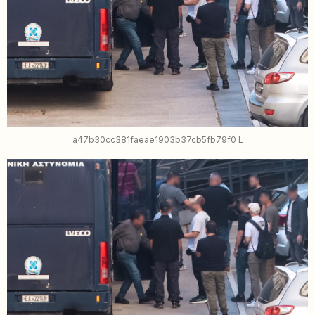
a47b30cc381faeae1903b37cb5fb79f0 L