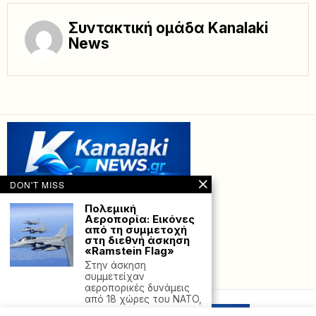
Συντακτική ομάδα Kanalaki
News
DON'T MISS
Πολεμική
Αεροπορία: Εικόνες
από τη συμμετοχή
στη διεθνή άσκηση
«Ramstein Flag»
Στην άσκηση
Powered with
by Hostville”)
συμμετείχαν
αεροπορικές δυνάμεις
από 18 χώρες του NATO,