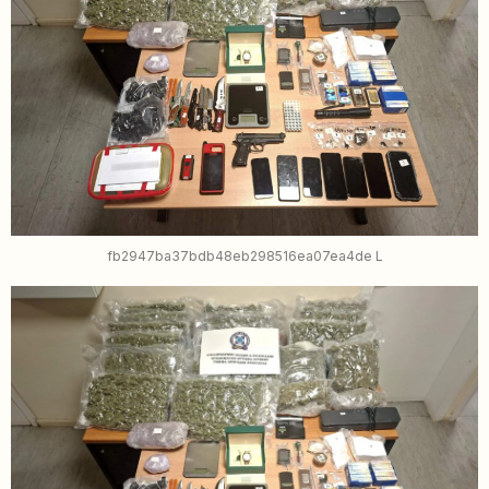
fb2947ba37bdb48eb298516ea07ea4de L