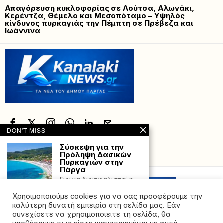
Απαγόρευση κυκλοφορίας σε Λούτσα, Αλωνάκι,
Κερέντζα, Θέμελο και Μεσοπόταμο – Υψηλός
κίνδυνος πυρκαγιάς την Πέμπτη σε Πρέβεζα και
Ιωάννινα
DON'T MISS
Σύσκεψη για την
Πρόληψη Δασικών
Powered with
by Hostville”)
Πυρκαγιών στην
Πάργα
Για να διασφαλιστεί η
αποτελεσματική
Χρησιμοποιούμε cookies για να σας προσφέρουμε την
πρόληψη των δασικών
πυρκαγιών στην
καλύτερη δυνατή εμπειρία στη σελίδα μας. Εάν
συνεχίσετε να χρησιμοποιείτε τη σελίδα, θα
Κίνηση τώρα: