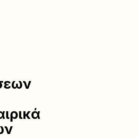
ήσεων
αιρικά
ων