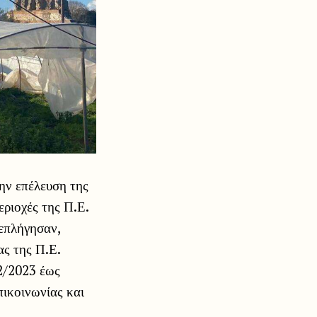
ην επέλευση της
ριοχές της Π.Ε.
 επλήγησαν,
ς της Π.Ε.
2/2023 έως
πικοινωνίας και