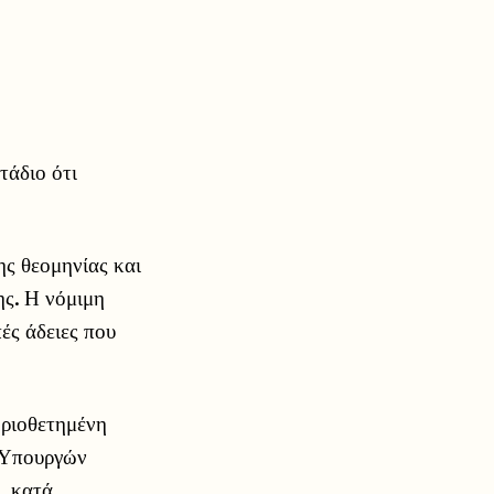
τάδιο ότι
ης θεομηνίας και
ης. Η νόμιμη
πές άδειες που
οριοθετημένη
ν Υπουργών
, κατά