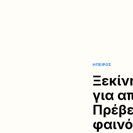
ΉΠΕΙΡΟΣ
Ξεκίν
για α
Πρέβε
φαινό