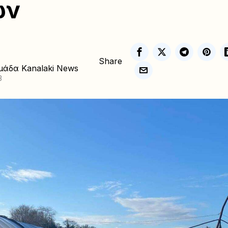
ών
Share
μάδα Kanalaki News
3