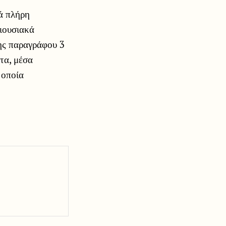
τά πλήρη
ριουσιακά
της παραγράφου 3
τα, μέσα
 οποία