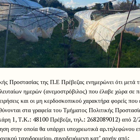
κής Προστασίας της Π.Ε Πρέβεζας ενημερώνει ότι μετά τ
λευταίων ημερών (ανεμοστρόβιλος) που έλαβε χώρα σε πε
χειρήσεις και οι μη κερδοσκοπικού χαρακτήρα φορείς που
θύνονται στα γραφεία του Τμήματος Πολιτικής Προστασία
κάρη 1, Τ.Κ.: 48100 Πρέβεζα, τηλ.: 2682089012) από 2/
ηση στην οποία θα υπάρχει υποχρεωτικά αρ.τηλεφώνου ε
ονικού ταχυδρομείου, συνοδευόμενη κατ’ αρχήν από: