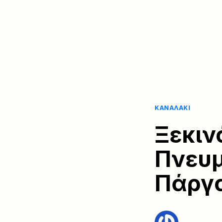
ΚΑΝΑΛΆΚΙ
Ξεκιν
Πνευμ
Πάργ