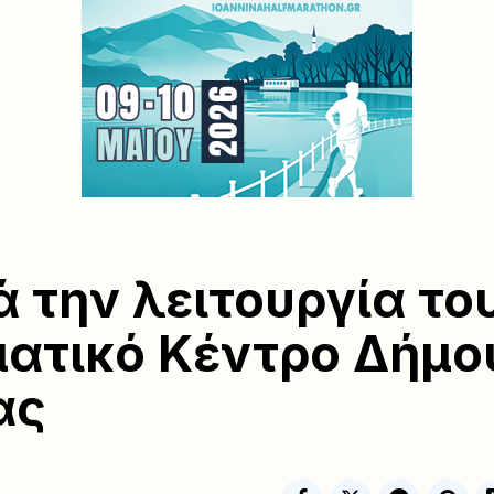
ά την λειτουργία το
ατικό Κέντρο Δήμο
ας