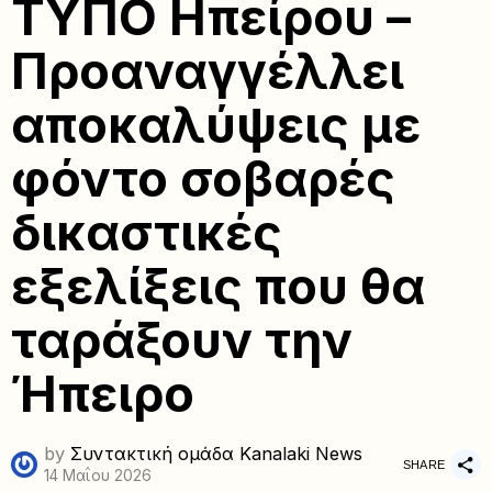
ΤΥΠΟ Ηπείρου –
Προαναγγέλλει
αποκαλύψεις με
φόντο σοβαρές
δικαστικές
εξελίξεις που θα
ταράξουν την
Ήπειρο
by
Συντακτική ομάδα Kanalaki News
SHARE
14 Μαΐου 2026