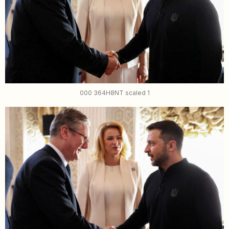
000 364H8NT scaled 1