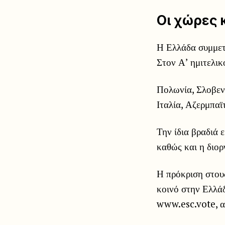
Οι χώρες 
Η Ελλάδα συμμετέ
Στον Α’ ημιτελικ
Πολωνία, Σλοβενί
Ιταλία, Αζερμπαϊ
Την ίδια βραδιά 
καθώς και η διορ
Η πρόκριση στους
κοινό στην Ελλά
www.esc.vote, α