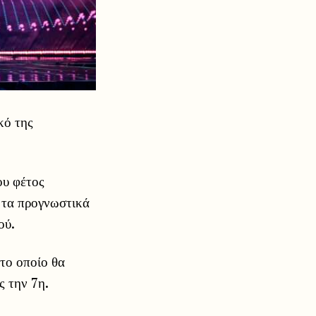
κό της
ου φέτος
ς τα προγνωστικά
ού.
το οποίο θα
ς την 7η.