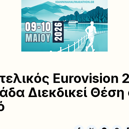
ιτελικός Eurovision 
άδα Διεκδικεί Θέση
ό