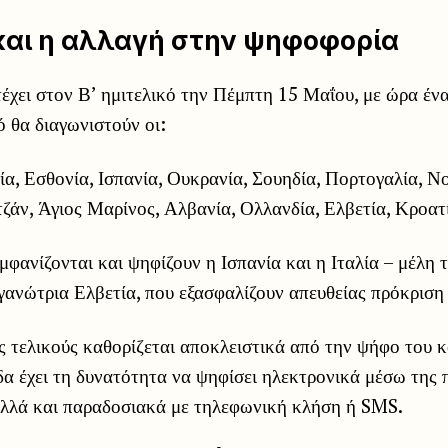
και η αλλαγή στην ψηφοφορία
χει στον Β’ ημιτελικό την Πέμπτη 15 Μαΐου, με ώρα ένα
ό θα διαγωνιστούν οι:
α, Εσθονία, Ισπανία, Ουκρανία, Σουηδία, Πορτογαλία, Νο
τζάν, Άγιος Μαρίνος, Αλβανία, Ολλανδία, Ελβετία, Κροατ
εμφανίζονται και ψηφίζουν η Ισπανία και η Ιταλία – μέλη 
γανώτρια Ελβετία, που εξασφαλίζουν απευθείας πρόκριση 
 τελικούς καθορίζεται αποκλειστικά από την ψήφο του κ
δα έχει τη δυνατότητα να ψηφίσει ηλεκτρονικά μέσω της
λλά και παραδοσιακά με τηλεφωνική κλήση ή SMS.