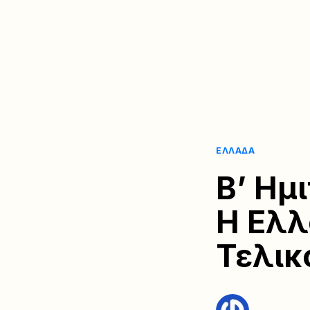
ΕΛΛΆΔΑ
Β’ Ημ
Η Ελλ
Τελικ