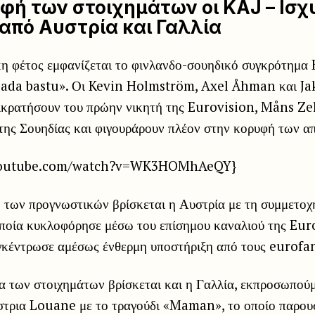
φή των στοιχημάτων οι KAJ – Ισχ
από Αυστρία και Γαλλία
κη φέτος εμφανίζεται το φινλανδο-σουηδικό συγκρότημα 
bada bastu». Οι Kevin Holmström, Axel Åhman και J
ικρατήσουν του πρώην νικητή της Eurovision, Måns Ze
 της Σουηδίας και φιγουράρουν πλέον στην κορυφή των 
.youtube.com/watch?v=WK3HOMhAeQY}
η των προγνωστικών βρίσκεται η Αυστρία με τη συμμετο
 οποία κυκλοφόρησε μέσω του επίσημου καναλιού της Eur
κέντρωσε αμέσως ένθερμη υποστήριξη από τους eurofa
α των στοιχημάτων βρίσκεται και η Γαλλία, εκπροσωπού
στρια Louane με το τραγούδι «Maman», το οποίο παρου