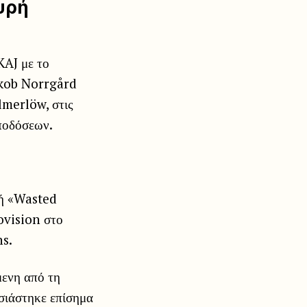
υρή
KAJ με το
akob Norrgård
lmerlöw, στις
αποδόσεων.
χή «Wasted
ovision στο
ns.
μενη από τη
σιάστηκε επίσημα