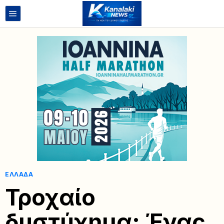
ΕΛΛΆΔΑ
Τροχαίο
δυστύχημα: Ένας