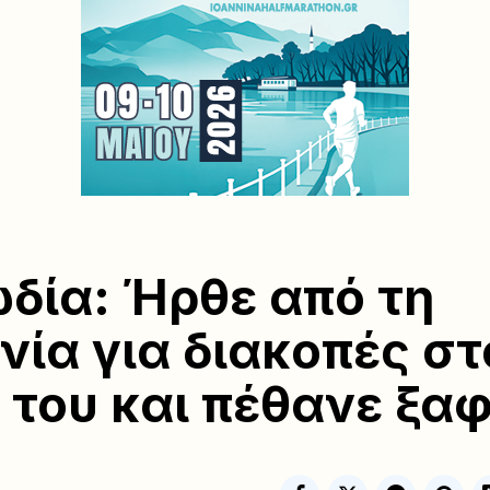
δία: Ήρθε από τη
νία για διακοπές στ
 του και πέθανε ξα