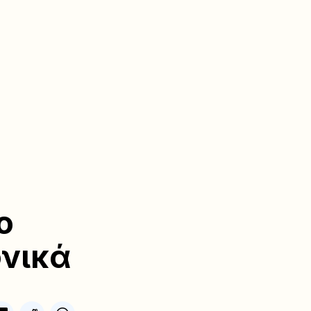
ο
φνικά