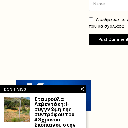
Αποθήκευσε το ό
που θα σχολιάσω.
DON'T MISS
Σταυρούλα
Λεβεντάκη: Η
συγγνώμη της
συντρόφου του
43χρονου
Σκοπιανού στην