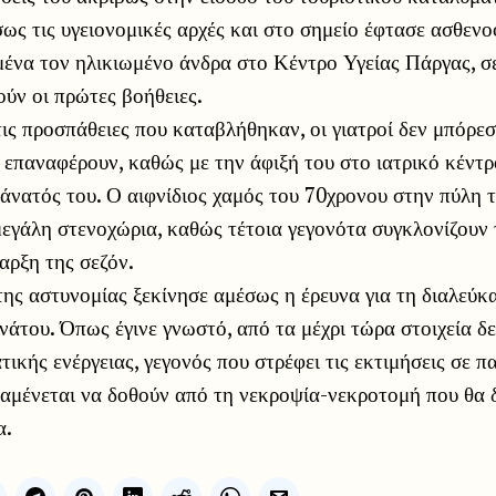
ως τις υγειονομικές αρχές και στο σημείο έφτασε ασθενο
ένα τον ηλικιωμένο άνδρα στο Κέντρο Υγείας Πάργας, σ
ύν οι πρώτες βοήθειες.
ις προσπάθειες που καταβλήθηκαν, οι γιατροί δεν μπόρε
ν επαναφέρουν, καθώς με την άφιξή του στο ιατρικό κέντ
άνατός του. Ο αιφνίδιος χαμός του 70χρονου στην πύλη 
μεγάλη στενοχώρια, καθώς τέτοια γεγονότα συγκλονίζουν 
αρξη της σεζόν.
ης αστυνομίας ξεκίνησε αμέσως η έρευνα για τη διαλεύκ
άτου. Όπως έγινε γνωστό, από τα μέχρι τώρα στοιχεία δ
τικής ενέργειας, γεγονός που στρέφει τις εκτιμήσεις σε π
αμένεται να δοθούν από τη νεκροψία-νεκροτομή που θα δ
α.