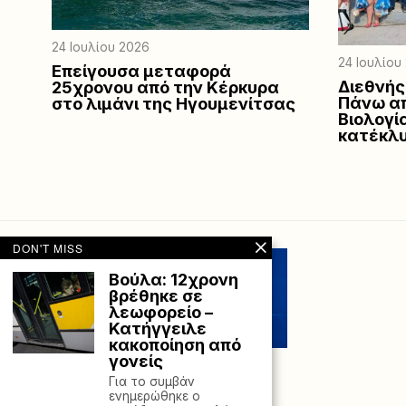
24 Ιουλίου 2026
24 Ιουλίου
Επείγουσα μεταφορά
Διεθνής
25χρονου από την Κέρκυρα
Πάνω απ
στο λιμάνι της Ηγουμενίτσας
Βιολογί
κατέκλυ
DON'T MISS
Βούλα: 12χρονη
βρέθηκε σε
λεωφορείο –
Κατήγγειλε
κακοποίηση από
γονείς
Για το συμβάν
ενημερώθηκε ο