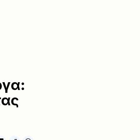
ργα:
τας