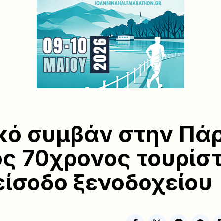
κό συμβάν στην Πά
ς 70χρονος τουρίσ
είσοδο ξενοδοχείου