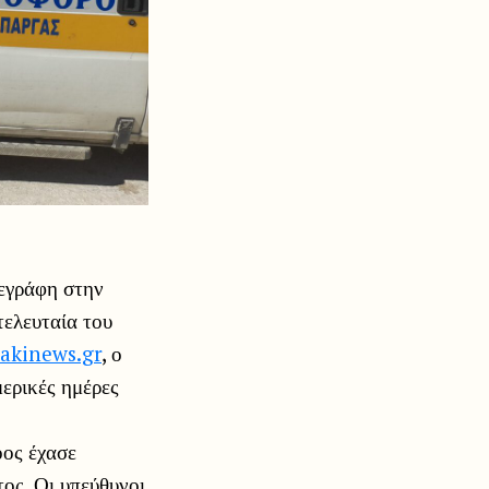
τεγράφη στην
τελευταία του
akinews.gr
, ο
μερικές ημέρες
οος έχασε
τος. Οι υπεύθυνοι