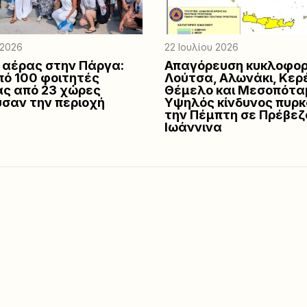
 2026
22 Ιουλίου 2026
 αέρας στην Πάργα:
Απαγόρευση κυκλοφορ
ό 100 φοιτητές
Λούτσα, Αλωνάκι, Κερ
ας από 23 χώρες
Θέμελο και Μεσοπότα
σαν την περιοχή
Υψηλός κίνδυνος πυρκ
την Πέμπτη σε Πρέβεζ
Ιωάννινα