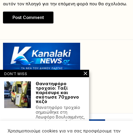
αυτόν τον πλοηγό για την επόμενη φορά που θα σχολιάσω.
DON'T MISS
Θανατηφόρο
τροχαίο: Ταξί
παρέσυρε και
σκότωσε 70χρονο
πεζό
Powered with
by Hostville”)
Θανατηφόρο τροχαίο
σημειώθηκε στη
Λεωφόρο Βουλιαγμένης,
στο ύψος του Αγίου
Χρησιμοποιούμε cookies για να σας προσφέρουμε την
Η Χαμάς θα