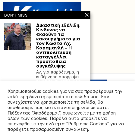
DON'T MISS
Δικαστική εξέλιξη:
Κίνδυνος να
«καούν» τα
κακουργήματα για
τον Κώστα Αχ.
Καραμανλή – Η
αντιπολίτευση
καταγγέλλει
προσπάθεια
συγκάλυψης
Powered with
by Hostville”)
Αν, για παράδειγμα, η
κυβέρνηση απορρίψει
τώρα τα συγκεκριμένα
κακουργηματικά
Χρησιμοποιούμε cookies για να σας προσφέρουμε την
Νέο πρόγραμμα για
καλύτερη δυνατή εμπειρία στη σελίδα μας. Εάν
την
συνεχίσετε να χρησιμοποιείτε τη σελίδα, θα
επιχειρηματικότητα
υποθέσουμε πως είστε ικανοποιημένοι με αυτό.
σε Αχέροντα και το
Πιέζοντας “Αποδέχομαι”, συμφωνείτε με τη χρήση
Σούλι με επιδότηση
όλων των cookies. Παρόλα αυτα μπορείτε να
έως 60.000 ευρώ
©2026 - All rights reserved. Απαγορεύεται ρητά η
επισκεφθείτε την ενότητα "Ρυθμίσεις Cookies" για να
Νέες ορίζοντες για την
αναδημοσίευση χωρίς προηγούμενη έγγραφη άδεια
παρέχετε προσαρμοσμένη συναίνεση.
απασχόληση στη
της ιδιοκτήτριας εταιρείας
Θεσπρωτία και ιδιαίτερα