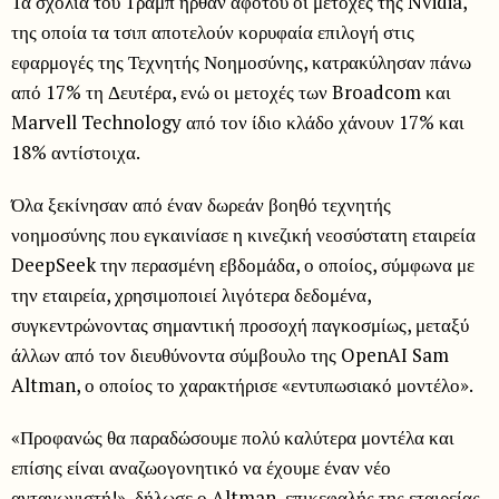
Τα σχόλια του Τραμπ ήρθαν αφότου οι μετοχές της Nvidia,
της οποία τα τσιπ αποτελούν κορυφαία επιλογή στις
εφαρμογές της Τεχνητής Νοημοσύνης, κατρακύλησαν πάνω
από 17% τη Δευτέρα, ενώ οι μετοχές των Broadcom και
Marvell Technology από τον ίδιο κλάδο χάνουν 17% και
18% αντίστοιχα.
Όλα ξεκίνησαν από έναν δωρεάν βοηθό τεχνητής
νοημοσύνης που εγκαινίασε η κινεζική νεοσύστατη εταιρεία
DeepSeek την περασμένη εβδομάδα, ο οποίος, σύμφωνα με
την εταιρεία, χρησιμοποιεί λιγότερα δεδομένα,
συγκεντρώνοντας σημαντική προσοχή παγκοσμίως, μεταξύ
άλλων από τον διευθύνοντα σύμβουλο της OpenAI Sam
Altman, ο οποίος το χαρακτήρισε «εντυπωσιακό μοντέλο».
«Προφανώς θα παραδώσουμε πολύ καλύτερα μοντέλα και
επίσης είναι αναζωογονητικό να έχουμε έναν νέο
ανταγωνιστή!», δήλωσε ο Altman, επικεφαλής της εταιρείας