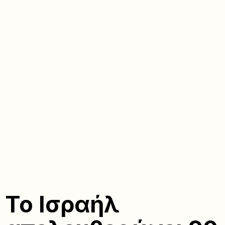
Το Ισραήλ