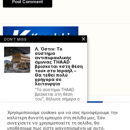
DON'T MISS
Λ. Όστιν: Το
σύστημα
αντιπυραυλικής
άμυνας THAAD
βρίσκεται «στη θέση
του» στο Ισραήλ –
Θα τεθεί πολύ
γρήγορα σε
λειτουργία
Powered with
by Hostville”)
“Το σύστημα THAAD
βρίσκεται στη θέση
του”, δήλωσε σήμερα ο
Ολλανδία: Xιλιάδες
διαδηλωτές στην
Χρησιμοποιούμε cookies για να σας προσφέρουμε την
Χάγη καλούν την
καλύτερη δυνατή εμπειρία στη σελίδα μας. Εάν
κυβέρνηση να λάβει
συνεχίσετε να χρησιμοποιείτε τη σελίδα, θα
μέτρα κατά της
υποθέσουμε πως είστε ικανοποιημένοι με αυτό.
«γενοκτονίας» στη