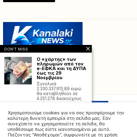
DON'T MISS
Ο «χάρτης» των
πληρωμών από τον
e-ΕΦΚΑ και τη ΔΥΠΑ
έως τις 29
Νοεμβρίου
Συνολικά
Powered with
by Hostville”)
2.330.337.913,89 ευρώ
θα καταβληθούν σε
4.251.278 δικαιούχους
από τις
Χρησιμοποιούμε cookies για να σας προσφέρουμε την
Συγκέντρωση
διαμαρτυρίας στην
καλύτερη δυνατή εμπειρία στη σελίδα μας. Εάν
Πρέβεζα με βασικό
συνεχίσετε να χρησιμοποιείτε τη σελίδα, θα
αίτημα την
υποθέσουμε πως είστε ικανοποιημένοι με αυτό.
διαλεύκανση του
Πιέζοντας “Αποδέχομαι”, συμφωνείτε με τη χρήση
δυστυχήματος των