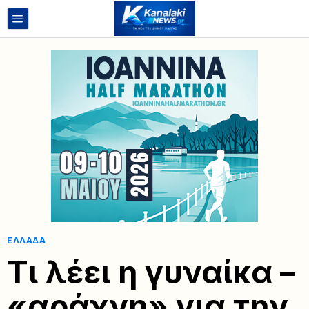
ΕΛΛΆΔΑ
Τι λέει η γυναίκα –
«αράχνη» για την