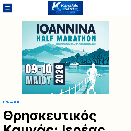
ΕΛΛΆΔΑ
Θρησκευτικός
Καυγάς: Ιερέας