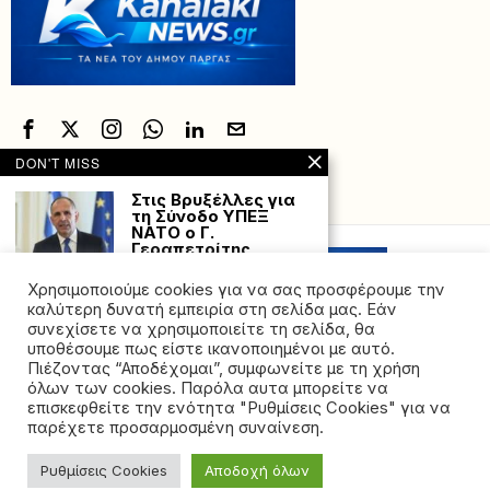
DON'T MISS
Στις Βρυξέλλες για
Powered with
by Hostville”)
τη Σύνοδο ΥΠΕΞ
ΝΑΤΟ ο Γ.
Γεραπετρίτης
Στη Σύνοδο Υπουργών
Χρησιμοποιούμε cookies για να σας προσφέρουμε την
Εξωτερικών των κρατών
μελών του ΝΑΤΟ,
καλύτερη δυνατή εμπειρία στη σελίδα μας. Εάν
συνεχίσετε να χρησιμοποιείτε τη σελίδα, θα
Σ. Λαβρόφ: Η
υποθέσουμε πως είστε ικανοποιημένοι με αυτό.
κυριαρχία της Δύσης
Πιέζοντας “Αποδέχομαι”, συμφωνείτε με τη χρήση
κράτησε 500 χρόνια
όλων των cookies. Παρόλα αυτα μπορείτε να
και φτάνει στο
©2026 - All rights reserved. Απαγορεύεται ρητά η
τέλος της
επισκεφθείτε την ενότητα "Ρυθμίσεις Cookies" για να
αναδημοσίευση χωρίς προηγούμενη έγγραφη άδεια
παρέχετε προσαρμοσμένη συναίνεση.
«Η κυριαρχία της Δύσης,
της ιδιοκτήτριας εταιρείας
που διήρκεσε για 500
χρόνια, φτάνει
Ρυθμίσεις Cookies
Αποδοχή όλων