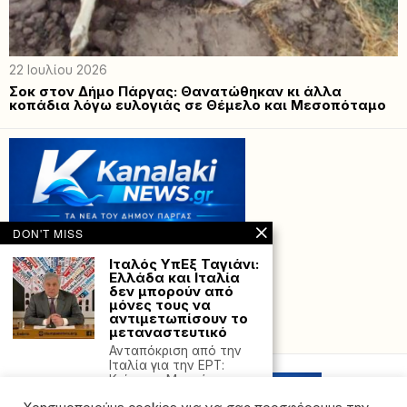
22 Ιουλίου 2026
Σοκ στον Δήμο Πάργας: Θανατώθηκαν κι άλλα
κοπάδια λόγω ευλογιάς σε Θέμελο και Μεσοπόταμο
DON'T MISS
Ιταλός ΥπΕξ Ταγιάνι:
Ελλάδα και Ιταλία
δεν μπορούν από
μόνες τους να
αντιμετωπίσουν το
μεταναστευτικό
Powered with
by Hostville”)
Ανταπόκριση από την
Ιταλία για την ΕΡΤ:
Κρίστιαν Μαυρής