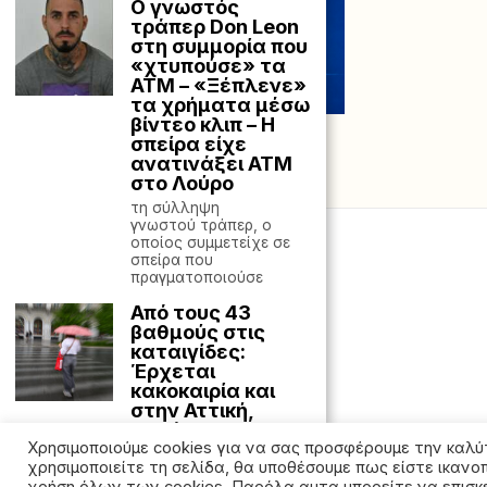
Ο γνωστός
τράπερ Don Leon
στη συμμορία που
«χτυπούσε» τα
ΑΤΜ – «Ξέπλενε»
τα χρήματα μέσω
βίντεο κλιπ – Η
σπείρα είχε
ανατινάξει ΑΤΜ
στο Λούρο
τη σύλληψη
γνωστού τράπερ, ο
οποίος συμμετείχε σε
σπείρα που
πραγματοποιούσε
Από τους 43
βαθμούς στις
καταιγίδες:
Έρχεται
κακοκαιρία και
στην Αττική,
«σπάνια
Χρησιμοποιούμε cookies για να σας προσφέρουμε την καλύ
διαταραχή»
χρησιμοποιείτε τη σελίδα, θα υποθέσουμε πως είστε ικανο
Η πτώση της