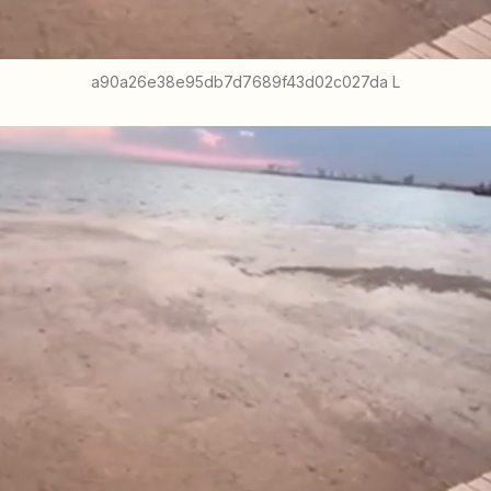
a90a26e38e95db7d7689f43d02c027da L