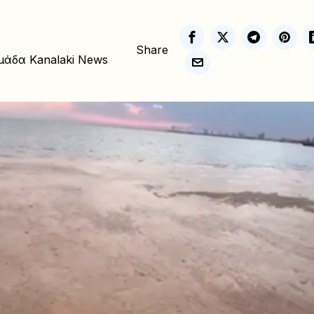
Share
μάδα Kanalaki News