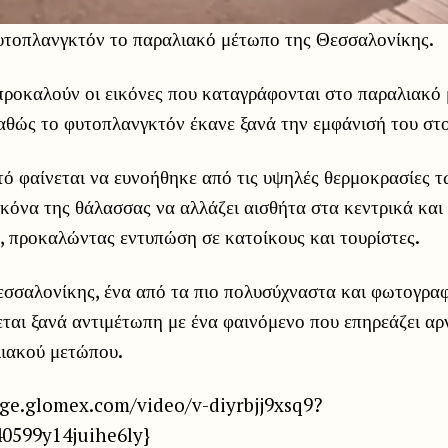
υτοπλανγκτόν το παραλιακό μέτωπο της Θεσσαλονίκης.
ροκαλούν οι εικόνες που καταγράφονται στο παραλιακό
καθώς το φυτοπλανγκτόν έκανε ξανά την εμφάνισή του στ
ό φαίνεται να ευνοήθηκε από τις υψηλές θερμοκρασίες τ
ικόνα της θάλασσας να αλλάζει αισθήτα στα κεντρικά κα
, προκαλώντας εντυπώση σε κατοίκους και τουρίστες.
εσσαλονίκης, ένα από τα πιο πολυσύχναστα και φωτογρα
εται ξανά αντιμέτωπη με ένα φαινόμενο που επηρεάζει αρ
λιακού μετώπου.
nge.glomex.com/video/v-diyrbjj9xsq9?
40599y14juihe6ly}