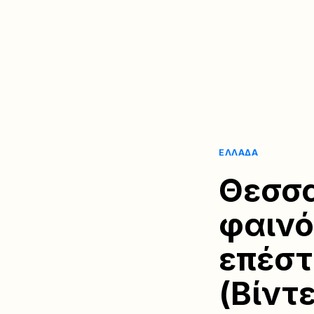
ΕΛΛΆΔΑ
Θεσσα
φαινό
επέστ
(Βίντ