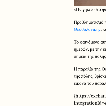
«Πνίγηκε» στο φ
Προβληματισμό π
Θεσσαλονίκης
, 
Το φαινόμενο αυτ
ημερών, με την ε
σημεία της πόλης
Η παραλία της Θ
της πόλης, βρίσκ
εικόνα του παρα
{https://excha
integrationId=