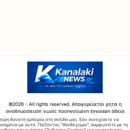
©2026 - All rights reserved. Απαγορεύεται ρητά η
αναδημοσίευση χωρίς προηγούμενη έγγραφη άδεια
της ιδιοκτήτριας εταιρείας
τερη δυνατή εμπειρία στη σελίδα μας. Εάν συνεχίσετε να
ποιημένοι με αυτό. Πιέζοντας “Αποδέχομαι”, συμφωνείτε με τη