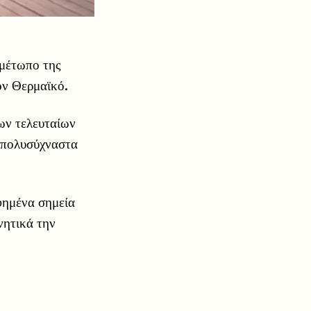
 μέτωπο της
ον Θερμαϊκό.
ων τελευταίων
ι πολυσύχναστα
φημένα σημεία
νητικά την