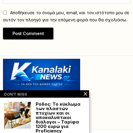
Αποθήκευσε το όνομά μου, email, και τον ιστότοπο μου σε
αυτόν τον πλοηγό για την επόμενη φορά που θα σχολιάσω.
DON'T MISS
Ρόδος: Το κύκλωμα
των πλαστών
πτυχίων και οι
αποκαλυπτικοί
διάλογοι – Ταρίφα
Powered with
by Hostville”)
1200 ευρώ για
Proficiency