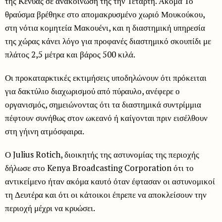
της Κένυας σε ανακοίνωσή της την Τετάρτη. Ακόμα Το
θραύσμα βρέθηκε στο απομακρυσμένο χωριό Μουκούκου,
στη νότια κομητεία Μακουένι, και η διαστημική υπηρεσία
της χώρας κάνει λόγο για προφανές διαστημικό σκουπίδι με
πλάτος 2,5 μέτρα και βάρος 500 κιλά.
Οι προκαταρκτικές εκτιμήσεις υποδηλώνουν ότι πρόκειται
για δακτύλιο διαχωρισμού από πύραυλο, ανέφερε ο
οργανισμός, σημειώνοντας ότι τα διαστημικά συντρίμμια
πέφτουν συνήθως στον ωκεανό ή καίγονται πριν εισέλθουν
στη γήινη ατμόσφαιρα.
Ο Julius Rotich, διοικητής της αστυνομίας της περιοχής
δήλωσε στο Kenya Broadcasting Corporation ότι το
αντικείμενο ήταν ακόμα καυτό όταν έφτασαν οι αστυνομικοί
τη Δευτέρα και ότι οι κάτοικοι έπρεπε να αποκλείσουν την
περιοχή μέχρι να κρυώσει.