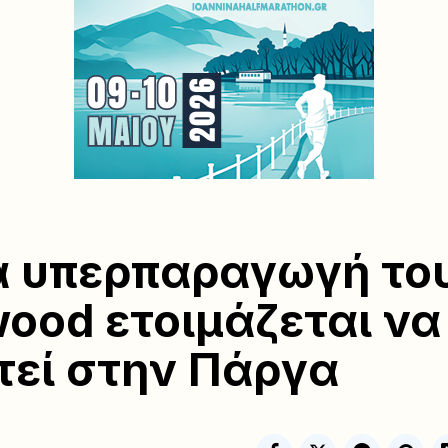
α υπερπαραγωγή το
wood ετοιμάζεται να
τεί στην Πάργα