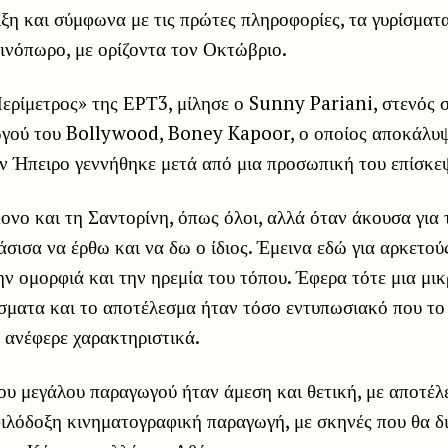
λιξη και σύμφωνα με τις πρώτες πληροφορίες, τα γυρίσματ
ινόπωρο, με ορίζοντα τον Οκτώβριο.
ερίμετρος» της ΕΡΤ3, μίλησε ο Sunny Pariani, στενός 
γού του Bollywood, Boney Kapoor, ο οποίος αποκάλυψε 
ν Ήπειρο γεννήθηκε μετά από μια προσωπική του επίσκε
νο και τη Σαντορίνη, όπως όλοι, αλλά όταν άκουσα για 
σισα να έρθω και να δω ο ίδιος. Έμεινα εδώ για αρκετού
ν ομορφιά και την ηρεμία του τόπου. Έφερα τότε μια μικ
σματα και το αποτέλεσμα ήταν τόσο εντυπωσιακό που το 
ανέφερε χαρακτηριστικά.
υ μεγάλου παραγωγού ήταν άμεση και θετική, με αποτέλε
 φιλόδοξη κινηματογραφική παραγωγή, με σκηνές που θα δ