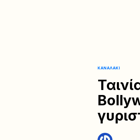
ΚΑΝΑΛΆΚΙ
Ταινί
Bolly
γυρισ