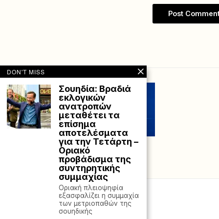
DON'T MISS
Σουηδία: Βραδιά
εκλογικών
ανατροπών
μεταθέτει τα
επίσημα
αποτελέσματα
για την Τετάρτη –
Οριακό
προβάδισμα της
συντηρητικής
συμμαχίας
Οριακή πλειοψηφία
εξασφαλίζει η συμμαχία
των μετριοπαθών της
σουηδικής