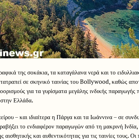
ραφικά της σοκάκια, τα καταγάλανα νερά και το ειδυλλιακ
ετατραπεί σε σκηνικό ταινίας του Bollywood, καθώς απο
οορισμούς για τα γυρίσματα μεγάλης ινδικής παραγωγής 
 στην Ελλάδα.
είρου – και ιδιαίτερα η Πάργα και τα Ιωάννινα – σε συνδ
ραβήξει το ενδιαφέρον παραγωγών από τη μακρινή Ινδία,
ς αισθητικής και αυθεντικότητας για τις ταινίες τους. Οι