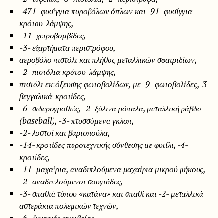
-471- φυσίγγια πυροβόλων όπλων και -91- φυσίγγια
κρότου-λάμψης,
-11- χειροβομβίδες,
-3- εξαρτήματα περιστρόφου,
αεροβόλο πιστόλι και πλήθος μεταλλικών σφαιριδίων,
-2- πιστόλια κρότου-λάμψης,
πιστόλι εκτόξευσης φωτοβολίδων, με -9- φωτοβολίδες,-3-
βεγγαλικά-κροτίδες,
-6- σιδερογροθιές, -2-
ξύλινα ρόπαλα, μεταλλική ράβδο
(
baseball
), -3- πτυσσόμενα γκλοπ,
-2- λοστοί και
βαριοπούλα,
-14- κροτίδες πυροτεχνικής σύνθεσης με φυτίλι, -4-
κροτίδες,
-11- μαχαίρια, αναδιπλούμενα μαχαίρια μικρού μήκους,
-2- αναδιπλούμενοι σουγιάδες,
-3- σπαθιά τύπου «κατάνα» και σπαθί και -2- μεταλλικά
αστεράκια πολεμικών τεχνών,
-6- ζυγαριές ακριβείας,