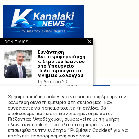
DON'T MISS
Συνάντηση
Αντιπεριφερειάρχη
κ. Στράτου Ιωάννου
στο Υπουργείο
Πολιτισμού για το
Powered with
by Hostville”)
Μνημείο Ζαλόγγου
Τη Δευτέρα 20
Φεβρουαρίου 2023 ο
Αντιπεριφερειάρχης κ.
Χρησιμοποιούμε cookies για να σας προσφέρουμε την
Στράτος Ιωάννου
καλύτερη δυνατή εμπειρία στη σελίδα μας. Εάν
Πυροβολισμοί κοντά
συνεχίσετε να χρησιμοποιείτε τη σελίδα, θα
στον Λευκό Οίκο:
υποθέσουμε πως είστε ικανοποιημένοι με αυτό.
Ποιος ήταν ο άνδρας
Πιέζοντας “Αποδέχομαι”, συμφωνείτε με τη χρήση
που άνοιξε πυρ και
όλων των cookies. Παρόλα αυτα μπορείτε να
τον σκότωσαν
©2026 - All rights reserved. Απαγορεύεται ρητά η
επισκεφθείτε την ενότητα "Ρυθμίσεις Cookies" για να
Ο Ντόναλντ Τραμπ,
αναδημοσίευση χωρίς προηγούμενη έγγραφη άδεια
παρέχετε προσαρμοσμένη συναίνεση.
στόχος τριών