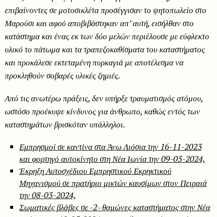
επιβαίνοντες σε μοτοσικλέτα προσέγγισαν το ψητοπωλείο στο
Μαρούσι και αφού αποβιβάστηκαν απ’ αυτή, εισήλθαν στο
κατάστημα και ένας εκ των δύο μελών περιέλουσε με εύφλεκτο
υλικό το πάτωμα και τα τραπεζοκαθίσματα του καταστήματος
και προκάλεσε εκτεταμένη πυρκαγιά με αποτέλεσμα να
προκληθούν σοβαρές υλικές ζημιές.
Από τις ανωτέρω πράξεις, δεν υπήρξε τραυματισμός ατόμου,
ωστόσο προέκυψε κίνδυνος για άνθρωπο, καθώς εντός των
καταστημάτων βρισκόταν υπάλληλοι.
Εμπρησμοί σε καντίνα στα Άνω Λιόσια την 16-11-2023
και φορτηγό αυτοκίνητο στη Νέα Ιωνία την 09-03-2024,
Έκρηξη Αυτοσχέδιου Εμπρηστικού Εκρηκτικού
Μηχανισμού σε πρατήριο μικτών καυσίμων στον Πειραιά
την 08-03-2024,
Σωματικές βλάβες σε -2- θαμώνες καταστήματος στην Νέα