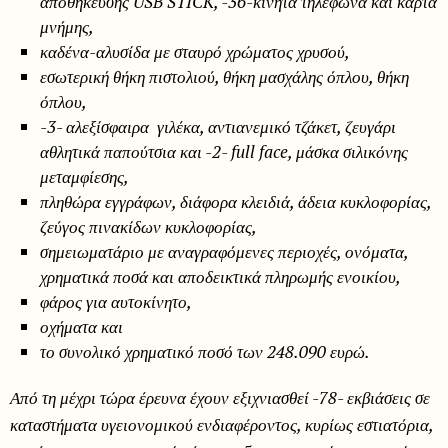
αποθήκευσης
USB
STICK
, -36-κινητά τηλέφωνα και κάρτα
μνήμης,
καδένα-αλυσίδα με σταυρό χρώματος χρυσού,
εσωτερική θήκη πιστολιού,
θήκη μασχάλης όπλου, θήκη
όπλου,
-3- αλεξίσφαιρα γιλέκα, αντιανεμικό τζάκετ, ζευγάρι
αθλητικά παπούτσια και -2- full face,
μάσκα σιλικόνης
μεταμφίεσης,
πληθώρα εγγράφων, διάφορα κλειδιά
, άδεια κυκλοφορίας,
ζεύγος πινακίδων κυκλοφορίας,
σημειωματάριο με αναγραφόμενες περιοχές, ονόματα,
χρηματικά ποσά και αποδεικτικά πληρωμής ενοικίου,
φάρος για αυτοκίνητο,
οχήματα και
το συνολικό χρηματικό ποσό των 248.090 ευρώ.
Από τη μέχρι τώρα έρευνα έχουν εξιχνιασθεί -78- εκβιάσεις σε
καταστήματα υγειονομικού ενδιαφέροντος, κυρίως εστιατόρια,