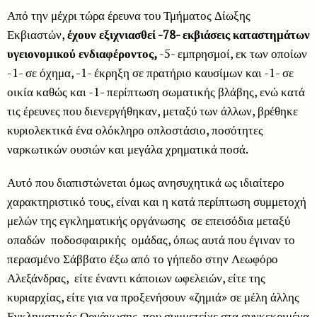
Από την μέχρι τώρα έρευνα του Τμήματος Δίωξης
Εκβιαστών,
έχουν εξιχνιασθεί -78- εκβιάσεις καταστημάτων
υγειονομικού ενδιαφέροντος,
-5- εμπρησμοί, εκ των οποίων
-1- σε όχημα, -1- έκρηξη σε πρατήριο καυσίμων και -1- σε
οικία καθώς και -1- περίπτωση σωματικής βλάβης, ενώ κατά
τις έρευνες που διενεργήθηκαν, μεταξύ των άλλων, βρέθηκε
κυριολεκτικά ένα ολόκληρο οπλοστάσιο, ποσότητες
ναρκωτικών ουσιών και μεγάλα χρηματικά ποσά.
Αυτό που διαπιστώνεται όμως ανησυχητικά ως ιδιαίτερο
χαρακτηριστικό τους, είναι και η κατά περίπτωση συμμετοχή
μελών της εγκληματικής οργάνωσης σε επεισόδια μεταξύ
οπαδών ποδοσφαιρικής ομάδας, όπως αυτά που έγιναν το
περασμένο Σάββατο έξω από το γήπεδο στην Λεωφόρο
Αλεξάνδρας, είτε έναντι κάποιων ωφελειών, είτε της
κυριαρχίας, είτε για να προξενήσουν «ζημιά» σε μέλη άλλης
Εγκληματικής Οργάνωσης, που συμμετείχε στα συγκεκριμένα