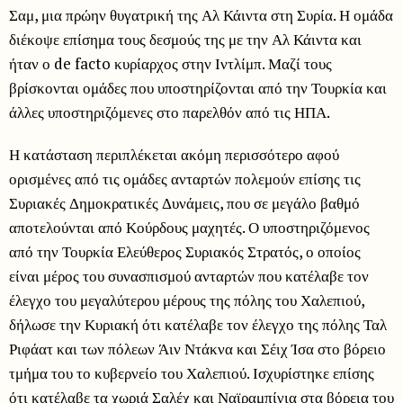
Σαμ, μια πρώην θυγατρική της Αλ Κάιντα στη Συρία. Η ομάδα
διέκοψε επίσημα τους δεσμούς της με την Αλ Κάιντα και
ήταν ο de facto κυρίαρχος στην Ιντλίμπ. Μαζί τους
βρίσκονται ομάδες που υποστηρίζονται από την Τουρκία και
άλλες υποστηριζόμενες στο παρελθόν από τις ΗΠΑ.
Η κατάσταση περιπλέκεται ακόμη περισσότερο αφού
ορισμένες από τις ομάδες ανταρτών πολεμούν επίσης τις
Συριακές Δημοκρατικές Δυνάμεις, που σε μεγάλο βαθμό
αποτελούνται από Κούρδους μαχητές. Ο υποστηριζόμενος
από την Τουρκία Ελεύθερος Συριακός Στρατός, ο οποίος
είναι μέρος του συνασπισμού ανταρτών που κατέλαβε τον
έλεγχο του μεγαλύτερου μέρους της πόλης του Χαλεπιού,
δήλωσε την Κυριακή ότι κατέλαβε τον έλεγχο της πόλης Ταλ
Ριφάατ και των πόλεων Άιν Ντάκνα και Σέιχ Ίσα στο βόρειο
τμήμα του το κυβερνείο του Χαλεπιού. Ισχυρίστηκε επίσης
ότι κατέλαβε τα χωριά Σαλέχ και Ναϊραμπίγια στα βόρεια του