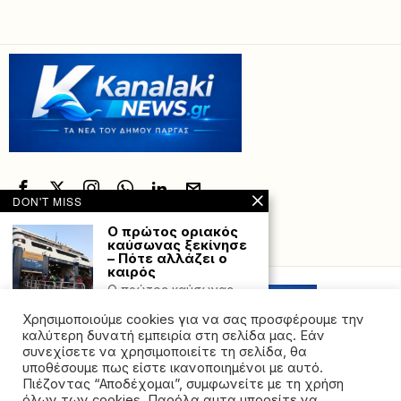
DON'T MISS
Ο πρώτος οριακός
καύσωνας ξεκίνησε
Powered with
by Hostville”)
– Πότε αλλάζει ο
καιρός
Ο πρώτος καύσωνας
του καλοκαιριού
Χρησιμοποιούμε cookies για να σας προσφέρουμε την
ξεκινάει σήμερα. Άνοδος
της θερμοκρασίας
καλύτερη δυνατή εμπειρία στη σελίδα μας. Εάν
συνεχίσετε να χρησιμοποιείτε τη σελίδα, θα
Συνεχίζεται η πύρινη
υποθέσουμε πως είστε ικανοποιημένοι με αυτό.
λαίλαπα στη Νότια
Πιέζοντας “Αποδέχομαι”, συμφωνείτε με τη χρήση
Κορέα – Στους 26
όλων των cookies. Παρόλα αυτα μπορείτε να