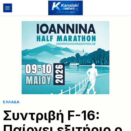
ΕΛΛΆΔΑ
Συντριβή F-16:
Παίρνει εξιτήριο ο